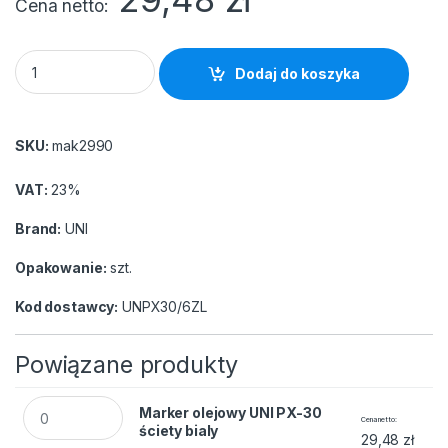
Cena netto
Marker olejowy UNI PX-30 ściety złoty quantity
Dodaj do koszyka
SKU:
mak2990
VAT:
23%
Brand:
UNI
Opakowanie:
szt.
Kod dostawcy:
UNPX30/6ZL
Powiązane produkty
Marker olejowy UNI PX-30 ściety bialy quantity
Marker olejowy UNI PX-30
Cena netto
ściety bialy
29,48
zł