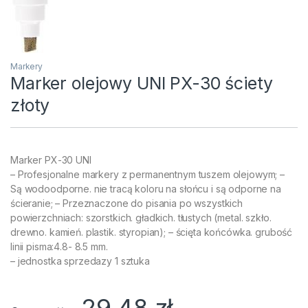
Markery
Marker olejowy UNI PX-30 ściety
złoty
Marker PX-30 UNI
– Profesjonalne markery z permanentnym tuszem olejowym; –
Są wodoodporne. nie tracą koloru na słońcu i są odporne na
ścieranie; – Przeznaczone do pisania po wszystkich
powierzchniach: szorstkich. gładkich. tłustych (metal. szkło.
drewno. kamień. plastik. styropian); – ścięta końcówka. grubość
linii pisma:4.8- 8.5 mm.
– jednostka sprzedazy 1 sztuka
29,48
zł