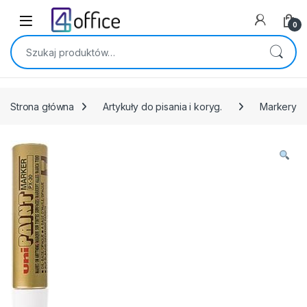
Skip to navigation
Skip to content
0
Szukaj:
Strona główna
Artykuły do pisania i koryg.
Markery