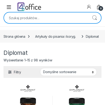
Skip to navigation
Skip to content
0
Szukaj:
Strona główna
Artykuły do pisania i koryg.
Diplomat
Diplomat
Wyświetlanie 1–15 z 98 wyników
Filtry