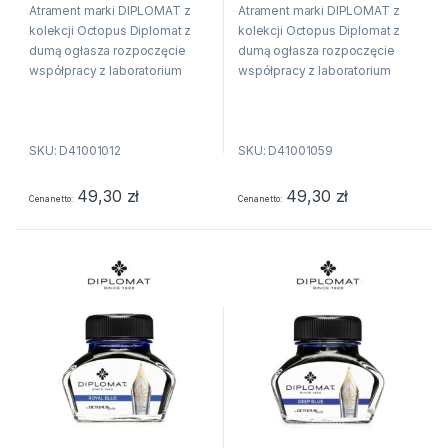
Atrament marki DIPLOMAT z
Atrament marki DIPLOMAT z
kolekcji Octopus Diplomat z
kolekcji Octopus Diplomat z
dumą ogłasza rozpoczęcie
dumą ogłasza rozpoczęcie
współpracy z laboratorium
współpracy z laboratorium
Octopus Fluids i wprowadza
Octopus Fluids i wprowadza
do swojej oferty 15 nowych
do swojej oferty 15 nowych
kolorów atramentów. Produkcja
kolorów atramentów. Produkcja
SKU: D41001012
SKU: D41001059
atramentu jest tradycją w...
atramentu jest tradycją w...
49,30
zł
49,30
zł
Cena netto
Cena netto