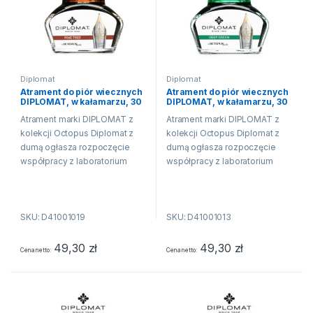
Diplomat
Diplomat
Atrament do piór wiecznych
Atrament do piór wiecznych
DIPLOMAT, w kałamarzu, 30
DIPLOMAT, w kałamarzu, 30
ml, brązowy
ml, ciemnozielony
Atrament marki DIPLOMAT z
Atrament marki DIPLOMAT z
kolekcji Octopus Diplomat z
kolekcji Octopus Diplomat z
dumą ogłasza rozpoczęcie
dumą ogłasza rozpoczęcie
współpracy z laboratorium
współpracy z laboratorium
Octopus Fluids i wprowadza
Octopus Fluids i wprowadza
do swojej oferty 15 nowych
do swojej oferty 15 nowych
kolorów atramentów. Produkcja
kolorów atramentów. Produkcja
SKU: D41001019
SKU: D41001013
atramentu jest tradycją w...
atramentu jest tradycją w...
49,30
zł
49,30
zł
Cena netto
Cena netto