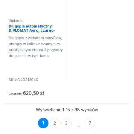
Diplomat
Długopis automatyczny
DIPLOMAT Aero, czarno-
pomarańczowy
Długopis z wkładem easyFlow,
piszący w kolorze czarnym, w
praktycznym etui na 3 przybory
do pisania, w tym. karta
gwarancyjna Aero jest
wykonany z aluminiowej
obudowy z anodowaną
SKU: D40313040
powierzchnią Cały...
620,50
zł
Cena netto
Wyświetlanie 1–15 z 98 wyników
1
2
3
7
…