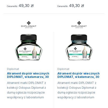
49,30
zł
49,30
zł
Cena netto
Cena netto
Diplomat
Diplomat
Atrament do piór wiecznych
Atrament do piór wiecznych
DIPLOMAT, w kałamarzu, 30
DIPLOMAT, w kałamarzu, 30
ml, jasnozielony
ml, karaibski turkus
Atrament marki DIPLOMAT z
Atrament marki DIPLOMAT z
kolekcji Octopus Diplomat z
kolekcji Octopus Diplomat z
dumą ogłasza rozpoczęcie
dumą ogłasza rozpoczęcie
współpracy z laboratorium
współpracy z laboratorium
Octopus Fluids i wprowadza
Octopus Fluids i wprowadza
do swojej oferty 15 nowych
do swojej oferty 15 nowych