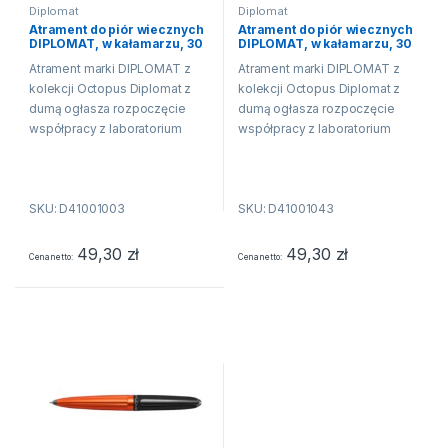
Diplomat
Diplomat
Atrament do piór wiecznych
Atrament do piór wiecznych
DIPLOMAT, w kałamarzu, 30
DIPLOMAT, w kałamarzu, 30
ml, royal blue
ml, ultramarine blue
Atrament marki DIPLOMAT z
Atrament marki DIPLOMAT z
kolekcji Octopus Diplomat z
kolekcji Octopus Diplomat z
dumą ogłasza rozpoczęcie
dumą ogłasza rozpoczęcie
współpracy z laboratorium
współpracy z laboratorium
Octopus Fluids i wprowadza
Octopus Fluids i wprowadza
do swojej oferty 15 nowych
do swojej oferty 15 nowych
kolorów atramentów. Produkcja
kolorów atramentów. Produkcja
SKU: D41001003
SKU: D41001043
atramentu jest tradycją w...
atramentu jest tradycją w...
49,30
zł
49,30
zł
Cena netto
Cena netto