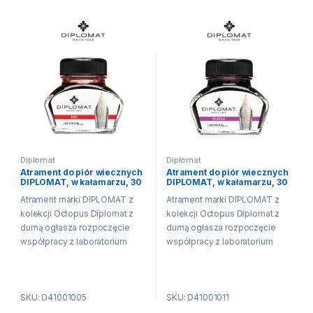
Diplomat
Diplomat
Atrament do piór wiecznych
Atrament do piór wiecznych
DIPLOMAT, w kałamarzu, 30
DIPLOMAT, w kałamarzu, 30
ml, czerwony
ml, fioletowy
Atrament marki DIPLOMAT z
Atrament marki DIPLOMAT z
kolekcji Octopus Diplomat z
kolekcji Octopus Diplomat z
dumą ogłasza rozpoczęcie
dumą ogłasza rozpoczęcie
współpracy z laboratorium
współpracy z laboratorium
Octopus Fluids i wprowadza
Octopus Fluids i wprowadza
do swojej oferty 15 nowych
do swojej oferty 15 nowych
kolorów atramentów. Produkcja
kolorów atramentów. Produkcja
SKU: D41001005
SKU: D41001011
atramentu jest tradycją w...
atramentu jest tradycją w...