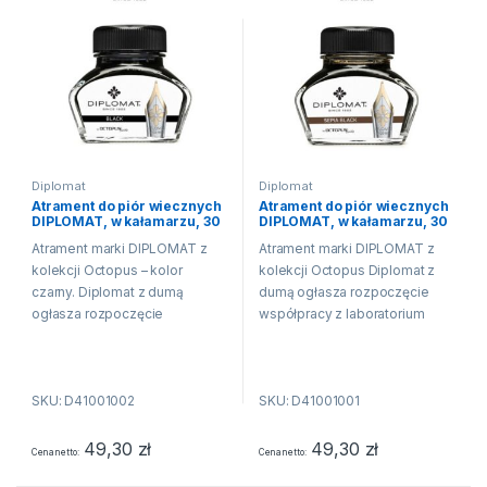
Diplomat
Diplomat
Atrament do piór wiecznych
Atrament do piór wiecznych
DIPLOMAT, w kałamarzu, 30
DIPLOMAT, w kałamarzu, 30
ml, czarny
ml, czarny sepia
Atrament marki DIPLOMAT z
Atrament marki DIPLOMAT z
kolekcji Octopus – kolor
kolekcji Octopus Diplomat z
czarny. Diplomat z dumą
dumą ogłasza rozpoczęcie
ogłasza rozpoczęcie
współpracy z laboratorium
współpracy z laboratorium
Octopus Fluids i wprowadza
Octopus Fluids i wprowadza
do swojej oferty 15 nowych
do swojej oferty 15 nowych
kolorów atramentów. Produkcja
SKU: D41001002
SKU: D41001001
kolorów atramentów. Produkcja
atramentu jest tradycją w...
atramentu...
49,30
zł
49,30
zł
Cena netto
Cena netto