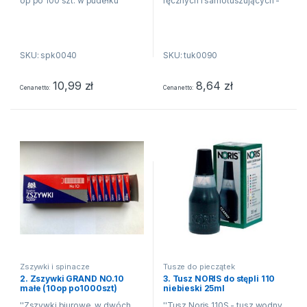
op po 100 szt. w pudełku
ręcznych i samotuszujących -
idealny do stempli z gumową
lub polimerową płytką
stemplującą - jednostka
SKU: spk0040
SKU: tuk0090
sprzedaży 1 sztuka''
10,99
zł
8,64
zł
Cena netto
Cena netto
Zszywki i spinacze
Tusze do pieczątek
2. Zszywki GRAND NO.10
3. Tusz NORIS do stępli 110
małe (10op po1000szt)
niebieski 25ml
''Zszywki biurowe. w dwóch
''Tusz Noris 110S - tusz wodny