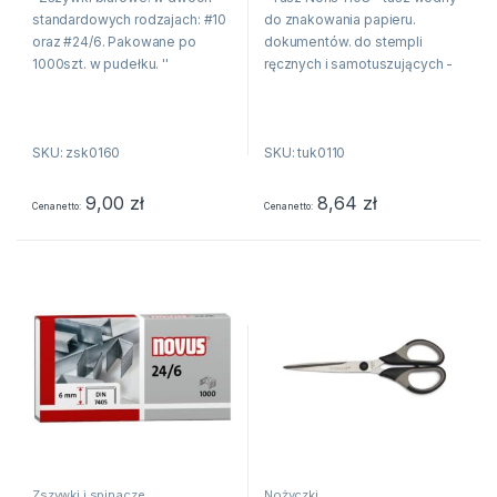
standardowych rodzajach: #10
do znakowania papieru.
oraz #24/6. Pakowane po
dokumentów. do stempli
1000szt. w pudełku. ''
ręcznych i samotuszujących -
idealny do stempli z gumową
lub polimerową płytką
stemplującą - jednostka
SKU: zsk0160
SKU: tuk0110
sprzedaży 1 sztuka''
9,00
zł
8,64
zł
Cena netto
Cena netto
Zszywki i spinacze
Nożyczki