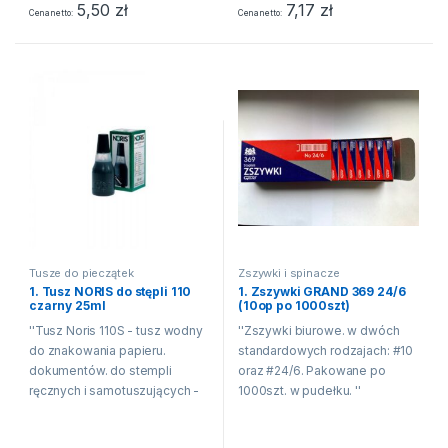
sprzedaży 1 opakowanie
sprzedaży 1 opakowanie
5,50
zł
7,17
zł
Cena netto
Cena netto
Tusze do pieczątek
Zszywki i spinacze
1. Tusz NORIS do stępli 110
1. Zszywki GRAND 369 24/6
czarny 25ml
(10op po 1000szt)
''Tusz Noris 110S - tusz wodny
''Zszywki biurowe. w dwóch
do znakowania papieru.
standardowych rodzajach: #10
dokumentów. do stempli
oraz #24/6. Pakowane po
ręcznych i samotuszujących -
1000szt. w pudełku. ''
idealny do stempli z gumową
lub polimerową płytką