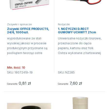
Zszywki i spinacze
Nożyczki
Zszywki OFFICE PRODUCTS,
1. NOŻYCZKI D.RECT
24/6, 1000szt.
GUMOWY UCHWYT 21cm
wyprodukowane ze stali
Uniwersalne nożyczki biurowe,
wysokiej jakości w procesie
przeznaczone do cięcia
produkcyjnym przycinane są
papieru, kartonu oraz folii.
pod kątem tworząc ostre
Ostrza wykonane z hartowanej
końcówki charakteryzują się
stali gwarantują ostre i
dużą twardością
precyzyjne cięcie.
Min. ilość: 10
galwanizowane cynkiem
Ergonomiczna gumowana
SKU: 18072419-19
SKU: NZ285
12g/m2 rozmiar: 24/6 1000
rękojeść, wykonana z
sztuk w j.s. kolor srebrny
niełamliwego plastiku
zapewnia wygodne
0,81
zł
7,60
zł
Cena netto
Cena netto
użytkowanie....