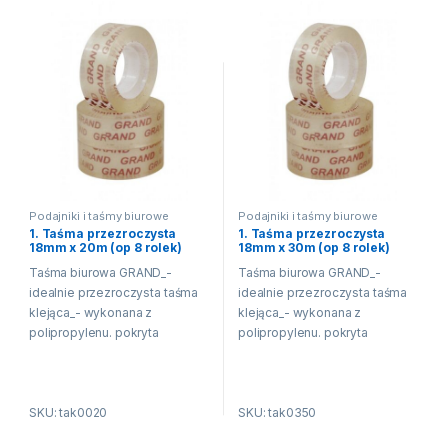
Podajniki i taśmy biurowe
Podajniki i taśmy biurowe
1. Taśma przezroczysta
1. Taśma przezroczysta
18mm x 20m (op 8 rolek)
18mm x 30m (op 8 rolek)
Taśma biurowa GRAND_-
Taśma biurowa GRAND_-
idealnie przezroczysta taśma
idealnie przezroczysta taśma
klejąca_- wykonana z
klejąca_- wykonana z
polipropylenu. pokryta
polipropylenu. pokryta
emulsyjnym klejem
emulsyjnym klejem
akrylowym_- wszechstronne
akrylowym_- wszechstronne
zastosowanie w biurze. domu.
zastosowanie w biurze. domu.
SKU: tak0020
SKU: tak0350
szkole_- wysoka przylepność i
szkole_- wysoka przylepność i
przejrzystość_- jednostka
przejrzystość_- jednostka