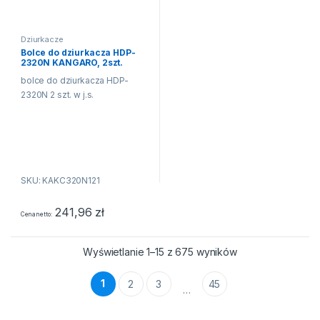
Dziurkacze
Bolce do dziurkacza HDP-
2320N KANGARO, 2szt.
bolce do dziurkacza HDP-
2320N 2 szt. w j.s.
SKU: KAKC320N121
241,96
zł
Cena netto
Wyświetlanie 1–15 z 675 wyników
1
2
3
45
…