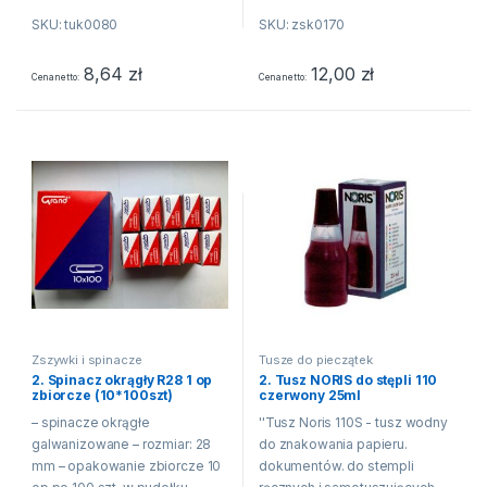
stemplującą - jednostka
SKU: tuk0080
SKU: zsk0170
sprzedaży 1 sztuka''
8,64
zł
12,00
zł
Cena netto
Cena netto
Zszywki i spinacze
Tusze do pieczątek
2. Spinacz okrągły R28 1 op
2. Tusz NORIS do stępli 110
zbiorcze (10*100szt)
czerwony 25ml
– spinacze okrągłe
''Tusz Noris 110S - tusz wodny
galwanizowane – rozmiar: 28
do znakowania papieru.
mm – opakowanie zbiorcze 10
dokumentów. do stempli