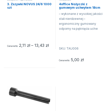
3. Zszywki NOVUS 24/6 1000
4office Nożyczki z
szt
gumowym uchwytem 18cm
– wykonane z wysokiej jakości
stali nierdzewnej –
ergonomiczny gumowany
odporny na pęknięcia uchw
Zakres cen: od 2,11 zł do 13,43 zł
2,11
zł
–
13,43
zł
Cena netto
SKU: TAU006
5,00
zł
Cena netto