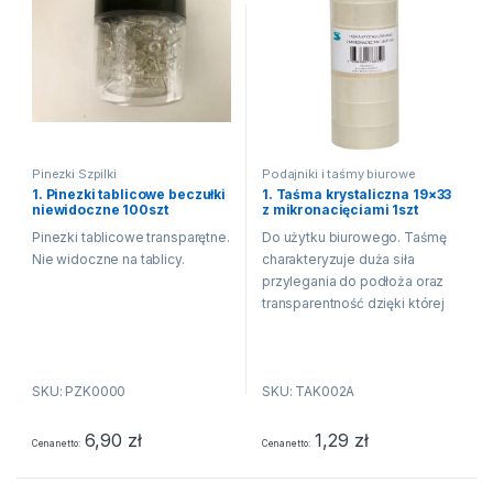
Pinezki Szpilki
Podajniki i taśmy biurowe
1. Pinezki tablicowe beczułki
1. Taśma krystaliczna 19×33
niewidoczne 100szt
z mikronacięciami 1szt
Pinezki tablicowe transparętne.
Do użytku biurowego. Taśmę
Nie widoczne na tablicy.
charakteryzuje duża siła
przylegania do podłoża oraz
transparentność dzięki której
po użyciu uzyskujemy
przejrzystą warstwę. Mikro
nacięcia na obu brzegach
SKU: PZK0000
SKU: TAK002A
taśmy pozwalają na łatwe
oderwanie potrzebnej...
6,90
zł
1,29
zł
Cena netto
Cena netto