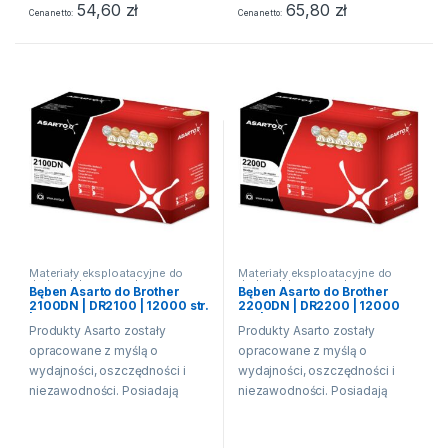
pozwalają na...
pozwalają na...
54,60
zł
65,80
zł
Cena netto
Cena netto
Materiały eksploatacyjne do
Materiały eksploatacyjne do
drukarek laserowych
drukarek laserowych
Bęben Asarto do Brother
Bęben Asarto do Brother
2100DN | DR2100 | 12000 str.
2200DN | DR2200 | 12000
| black
str. | black
Produkty Asarto zostały
Produkty Asarto zostały
opracowane z myślą o
opracowane z myślą o
wydajności, oszczędności i
wydajności, oszczędności i
niezawodności. Posiadają
niezawodności. Posiadają
właściwości fizykochemiczne
właściwości fizykochemiczne
oraz techniczne równe lub
oraz techniczne równe lub