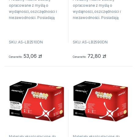
opracowane z myślą o
opracowane z myślą o
wydajności, oszczędności i
wydajności, oszczędności i
niezawodności. Posiadają
niezawodności. Posiadają
właściwości fizykochemiczne
właściwości fizykochemiczne
oraz techniczne równe lub
oraz techniczne równe lub
wyższe niż produkt
wyższe niż produkt
SKU: AS-LB2510DN
SKU: AS-LB2590DN
producenta drukarki. Oznacza
producenta drukarki. Oznacza
to, że produkty Asarto
to, że produkty Asarto
pozwalają na...
pozwalają na...
53,06
zł
72,80
zł
Cena netto
Cena netto
Materiały eksploatacyjne do
Materiały eksploatacyjne do