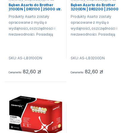
drukarek laserowych
drukarek laserowych
Bęben Asarto do Brother
Bęben Asarto do Brother
3100DN | DR3100 | 25000 str.
3200DN | DR3200 | 25000
| black
str. | black
Produkty Asarto zostały
Produkty Asarto zostały
opracowane z myślą o
opracowane z myślą o
wydajności, oszczędności i
wydajności, oszczędności i
niezawodności. Posiadają
niezawodności. Posiadają
właściwości fizykochemiczne
właściwości fizykochemiczne
oraz techniczne równe lub
oraz techniczne równe lub
wyższe niż produkt
wyższe niż produkt
SKU: AS-LB3100DN
SKU: AS-LB3200DN
producenta drukarki. Oznacza
producenta drukarki. Oznacza
to, że produkty Asarto
to, że produkty Asarto
pozwalają na...
pozwalają na...
82,60
zł
82,60
zł
Cena netto
Cena netto