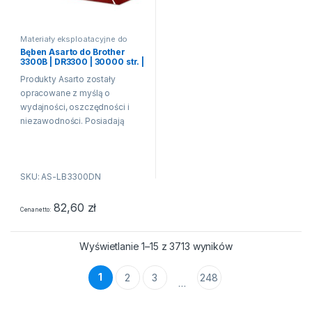
Materiały eksploatacyjne do
drukarek laserowych
Bęben Asarto do Brother
3300B | DR3300 | 30000 str. |
black
Produkty Asarto zostały
opracowane z myślą o
wydajności, oszczędności i
niezawodności. Posiadają
właściwości fizykochemiczne
oraz techniczne równe lub
wyższe niż produkt
SKU: AS-LB3300DN
producenta drukarki. Oznacza
to, że produkty Asarto
pozwalają na...
82,60
zł
Cena netto
Wyświetlanie 1–15 z 3713 wyników
1
2
3
248
…