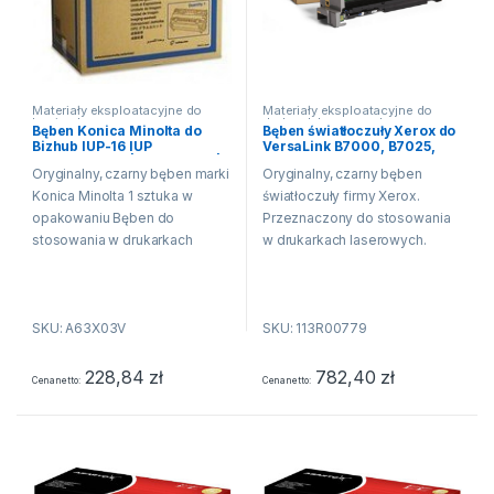
Materiały eksploatacyjne do
Materiały eksploatacyjne do
kopiarek
drukarek laserowych
Bęben Konica Minolta do
Bęben światłoczuły Xerox do
Bizhub IUP-16 IUP
VersaLink B7000, B7025,
3300P/4000P | 60 000 str. |
B7030, B7035 BLACK
Oryginalny, czarny bęben marki
Oryginalny, czarny bęben
black
Konica Minolta 1 sztuka w
światłoczuły firmy Xerox.
opakowaniu Bęben do
Przeznaczony do stosowania
stosowania w drukarkach
w drukarkach laserowych.
laserowych. Zapewnia szybki i
Zapewnia szybki i precyzyjny
precyzyjny wydruk. Wystarcza
wydruk. Gwarantuje wysoką
na około 60 000 stron A4 przy
rozdzielczość wydruku z
SKU: A63X03V
SKU: 113R00779
5%...
imponująco ostrymi obrazami i
tekstem. Renomowana firma
Xerox...
228,84
zł
782,40
zł
Cena netto
Cena netto