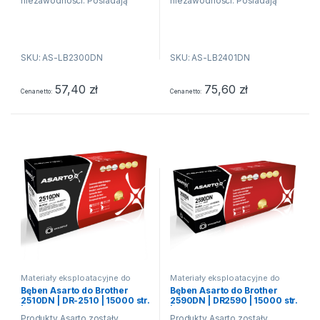
niezawodności. Posiadają
niezawodności. Posiadają
właściwości fizykochemiczne
właściwości fizykochemiczne
oraz techniczne równe lub
oraz techniczne równe lub
wyższe niż produkt
wyższe niż produkt
SKU: AS-LB2300DN
SKU: AS-LB2401DN
producenta drukarki. Oznacza
producenta drukarki. Oznacza
to, że produkty Asarto
to, że produkty Asarto
pozwalają na...
pozwalają na...
57,40
zł
75,60
zł
Cena netto
Cena netto
Materiały eksploatacyjne do
Materiały eksploatacyjne do
drukarek laserowych
drukarek laserowych
Bęben Asarto do Brother
Bęben Asarto do Brother
2510DN | DR-2510 | 15000 str.
2590DN | DR2590 | 15000 str.
| black
| black
Produkty Asarto zostały
Produkty Asarto zostały