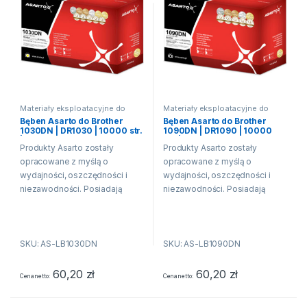
Materiały eksploatacyjne do
Materiały eksploatacyjne do
drukarek laserowych
drukarek laserowych
Bęben Asarto do Brother
Bęben Asarto do Brother
1030DN | DR1030 | 10000 str.
1090DN | DR1090 | 10000
| black
str. | black
Produkty Asarto zostały
Produkty Asarto zostały
opracowane z myślą o
opracowane z myślą o
wydajności, oszczędności i
wydajności, oszczędności i
niezawodności. Posiadają
niezawodności. Posiadają
właściwości fizykochemiczne
właściwości fizykochemiczne
oraz techniczne równe lub
oraz techniczne równe lub
wyższe niż produkt
wyższe niż produkt
SKU: AS-LB1030DN
SKU: AS-LB1090DN
producenta drukarki. Oznacza
producenta drukarki. Oznacza
to, że produkty Asarto
to, że produkty Asarto
pozwalają na...
pozwalają na...
60,20
zł
60,20
zł
Cena netto
Cena netto