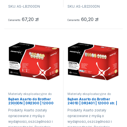
wyższe niż produkt
wyższe niż produkt
SKU: AS-LB2100DN
SKU: AS-LB2200DN
producenta drukarki. Oznacza
producenta drukarki. Oznacza
to, że produkty Asarto
to, że produkty Asarto
pozwalają na...
pozwalają na...
67,20
zł
60,20
zł
Cena netto
Cena netto
Materiały eksploatacyjne do
Materiały eksploatacyjne do
drukarek laserowych
drukarek laserowych
Bęben Asarto do Brother
Bęben Asarto do Brother
2300DN | DR2300 | 12000
2401D | DR2401 | 12000 str. |
str. | black
black
Produkty Asarto zostały
Produkty Asarto zostały
opracowane z myślą o
opracowane z myślą o
wydajności, oszczędności i
wydajności, oszczędności i