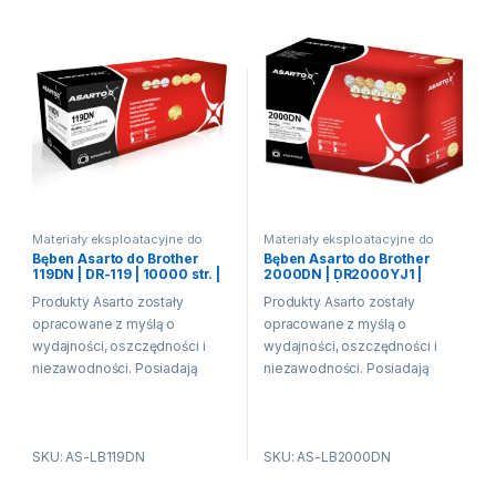
Materiały eksploatacyjne do
Materiały eksploatacyjne do
drukarek laserowych
drukarek laserowych
Bęben Asarto do Brother
Bęben Asarto do Brother
119DN | DR-119 | 10000 str. |
2000DN | DR2000YJ1 |
black
12000 str. | black
Produkty Asarto zostały
Produkty Asarto zostały
opracowane z myślą o
opracowane z myślą o
wydajności, oszczędności i
wydajności, oszczędności i
niezawodności. Posiadają
niezawodności. Posiadają
właściwości fizykochemiczne
właściwości fizykochemiczne
oraz techniczne równe lub
oraz techniczne równe lub
wyższe niż produkt
wyższe niż produkt
SKU: AS-LB119DN
SKU: AS-LB2000DN
producenta drukarki. Oznacza
producenta drukarki. Oznacza
to, że produkty Asarto
to, że produkty Asarto