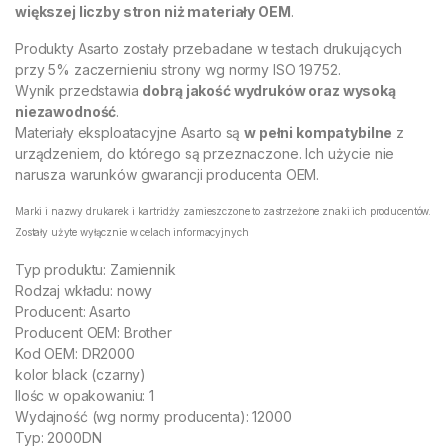
większej liczby stron niż materiały OEM
.
Produkty Asarto zostały przebadane w testach drukujących
przy 5% zaczernieniu strony wg normy ISO 19752.
Wynik przedstawia
dobrą jakość wydruków oraz wysoką
niezawodność
.
Materiały eksploatacyjne Asarto są
w pełni kompatybilne
z
urządzeniem, do którego są przeznaczone. Ich użycie nie
narusza warunków gwarancji producenta OEM.
Marki i nazwy drukarek i kartridży zamieszczone to zastrzeżone znaki ich producentów.
Zostały użyte wyłącznie w celach informacyjnych
Typ produktu: Zamiennik
Rodzaj wkładu: nowy
Producent: Asarto
Producent OEM: Brother
Kod OEM: DR2000
kolor black (czarny)
Ilośc w opakowaniu: 1
Wydajność (wg normy producenta): 12000
Typ: 2000DN