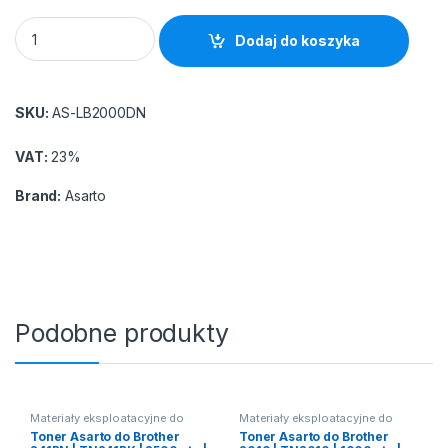
Bęben Asarto do Brother 2000DN | DR2000YJ1 | 12000 str. | b
Dodaj do koszyka
SKU:
AS-LB2000DN
VAT:
23%
Brand:
Asarto
Podobne produkty
Materiały eksploatacyjne do
Materiały eksploatacyjne do
drukarek laserowych
drukarek laserowych
Toner Asarto do Brother
Toner Asarto do Brother