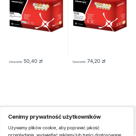
50,40
zł
74,20
zł
Cena netto
Cena netto
Cenimy prywatność użytkowników
Strefa klienta
Używamy plików cookie, aby poprawić jakość
przeglądania, wyświetlać reklamy lub treści dostosowane