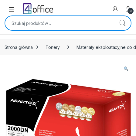
Skip to navigation
Skip to content
0
Szukaj:
Strona główna
Tonery
Materiały eksploatacyjne do 