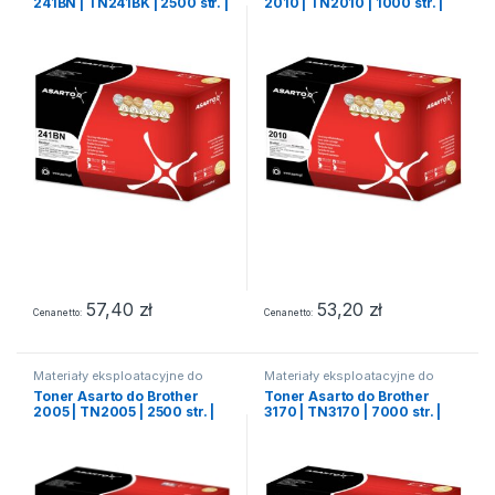
241BN | TN241BK | 2500 str. |
2010 | TN2010 | 1000 str. |
black
black
57,40
zł
53,20
zł
Cena netto
Cena netto
Materiały eksploatacyjne do
Materiały eksploatacyjne do
drukarek laserowych
drukarek laserowych
Toner Asarto do Brother
Toner Asarto do Brother
2005 | TN2005 | 2500 str. |
3170 | TN3170 | 7000 str. |
black
black