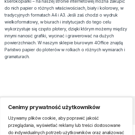
kserokopiarki – na naszej stronie internetowej można zakupić
do nich papier o różnych właściwościach, biały i kolorowy, w
tradycyjnych formatach A4 i A3. Jeśli zaś chodzi o wydruk
wielkoformatowy, w biurach i instytucjach do tego celu
wykorzystuje się często plotery, dzięki którym możemy między
innymi nanosić grafiki, wycinać i grawerować na dużych
powierzchniach. W naszym sklepie biurowym 4Office znajdą
Państwo papier do ploterów w rolkach o różnych wymiarach i
gramaturach.
Cenimy prywatność użytkowników
Strefa klienta
Używamy plików cookie, aby poprawić jakość
przeglądania, wyświetlać reklamy lub treści dostosowane
do indywidualnych potrzeb użytkowników oraz analizować