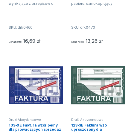
wynikające z przepisów o
papieru: samokopiujący
podatku od towarów i usług
zastosowanie: faktury i inne
oprawa: bloczek 80 kartek
dokumenty wynikające z
druk: jednostronny (oryginał +
przepisów o podatku od
SKU: drk0460
SKU: drk0470
kopia)
towarów i usług oprawa:...
16,69
zł
13,26
zł
Cena netto
Cena netto
Druki Akcydensowe
Druki Akcydensowe
103-XE Faktura wzór pełny
123-3E Faktura wzó
dla prowadzących sprzedaż
uproszczony dla
w cenach netto
prowadzących sprzedaż w