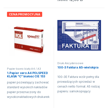
Cena netto
odcienie czerni...
CENA PROMOCYJNA
Druki Akcydensowe
100-3 Faktura A5-wielokpia
Papier ksero biały A4 / A3
1.Papier xero A4 POLSPEED
KLASA “C” białość CIE 153
100-3E Faktura wzór pełny dla
prowadzących sprzedaż w
papier pozwalający zachować
cenach netto format: A5 rodzaj
standard wysokich nakładów
papieru: samokopiujący
papier przeznaczony do
zastosowanie: faktury i inne
wysokonakładowych drukarek
dokumenty wynikające z
i kopiarek optymalna
przepisów o podatku od
sztywność papieru zapewnia