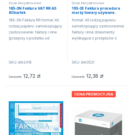
Druki Akcydensowe
Druki Akcydensowe
185-3N Faktura VAT RR A5
195-3E Faktura procedura
80kartek
marży towary używane.
dzieła sztuki. przedmioty
185-3N Faktura RR format: A5
format: A5 rodzaj papieru:
kolekcjonerskie i antyki. A5.
(o+1k)
rodzaj papieru: samokopiujący
samokopiujący zastosowanie:
zastosowanie: faktury i inne
faktury i inne dokumenty
(przepisy o podatku od
wynikające z przepisów o
towarów i usług) oprawa:
podatku od towarów i usług
bloczek 80 kartek druk:
oprawa: bloczek 80 kartek
jednostronny (oryginał + kop
druk: jednostronny (oryginał +
SKU: drk2416
SKU: drk0521
kopia)
12,72
zł
12,38
zł
Cena netto
Cena netto
CENA PROMOCYJNA