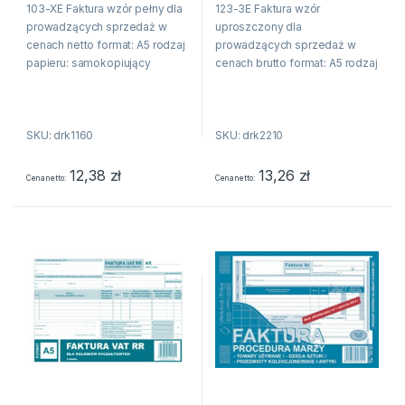
103-XE Faktura wzór pełny dla
123-3E Faktura wzór
cenach brutto. A5. (o+1k)
prowadzących sprzedaż w
uproszczony dla
cenach netto format: A5 rodzaj
prowadzących sprzedaż w
papieru: samokopiujący
cenach brutto format: A5 rodzaj
zastosowanie: faktury i inne
papieru: samokopiujący
dokumenty wynikające z
zastosowanie: faktury i inne
przepisów o podatku od
dokumenty wynikające z
SKU: drk1160
SKU: drk2210
towarów i usług oprawa:...
przepisów o podatku od
towarów i usług oprawa:...
12,38
zł
13,26
zł
Cena netto
Cena netto