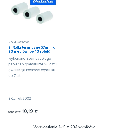
Rolki Kasowe
2. Rolki termiczne 57mm x
20 metrów (op 10 rolek)
wykonane z temoczułego
papieru o gramaturze 50 g/m2
gwarancja trwałości wydruku
do 7 lat
SKU: rok9002
10,19
zł
Cena netto
Wyświetlanie 1–15 z 234 wyników