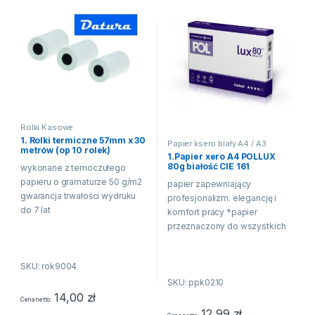
Rolki Kasowe
1. Rolki termiczne 57mm x 30
Papier ksero biały A4 / A3
metrów (op 10 rolek)
1.Papier xero A4 POLLUX
80g białość CIE 161
wykonane z temoczułego
papieru o gramaturze 50 g/m2
papier zapewniający
gwarancja trwałości wydruku
profesjonalizm. elegancję i
do 7 lat
komfort pracy *papier
przeznaczony do wszystkich
działań biurowych do
wydruków czarno - białych.
SKU: rok9004
kolorowych i kopiowania
SKU: ppk0210
technologia ColorLok
14,00
zł
gwarantuje błyskawiczne
Cena netto
wysychanie druku. pogłębione
12,99
zł