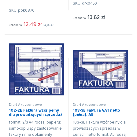
SKU: drk0450
towarów i usług oprawa:...
niezawodne i szybkie działanie
SKU: ppk0870
urządzeń technologia ColorLok
13,82
zł
gwarantuje błyskawiczne
Cena netto
wysychanie druku oraz
12,49
zł
14,00
zł
Cena netto
pogłębione...
Druki Akcydensowe
Druki Akcydensowe
102-2E Faktura wzór pełny
103-3E Faktura VAT netto
dla prowadzących sprzedaż
(pełna). A5
w cenach netto
format: 2/3 A4 rodzaj papieru:
103-3E Faktura wzór pełny dla
samokopiujący zastosowanie:
prowadzących sprzedaż w
faktury i inne dokumenty
cenach netto format: A5 rodzaj