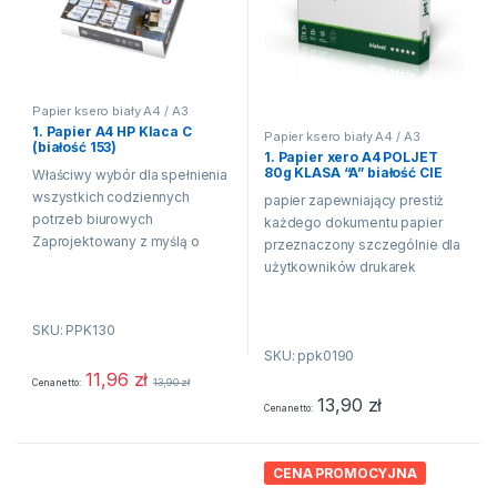
Papier ksero biały A4 / A3
1. Papier A4 HP Klaca C
Papier ksero biały A4 / A3
(białość 153)
1. Papier xero A4 POLJET
80g KLASA “A” białość CIE
Właściwy wybór dla spełnienia
166
wszystkich codziennych
papier zapewniający prestiż
potrzeb biurowych
każdego dokumentu papier
Zaprojektowany z myślą o
przeznaczony szczególnie dla
odporności na zacięcia
użytkowników drukarek
Odpowiedni do użytku we
atramentowych technologia
wszystkich drukarkach i
ColorLok gwarantuje
SKU: PPK130
kopiarkach laserowych oraz
błyskawiczne wysychanie
atramentowych Doskonały do
SKU: ppk0190
druku. pogłębione odcienie
drukowania notatek...
11,96
zł
czerni oraz jednolite
13,90
zł
Cena netto
intensywne kolory
13,90
zł
Cena netto
wspólnotowe oznakowanie
ekologiczne EU Ecolabel...
CENA PROMOCYJNA