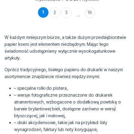
1
2
3
16
…
W każdym mniejszym biurze, a także dużym przedsiębiorstwie
papier ksero jest elementem niezbędnym. Mając tego
świadomość udostępniamy wyłącznie wysokogatunkowe
artykuły.
Oprócz tradycyjnego, białego papieru do drukarki w naszym
asortymencie znajdziecie również między innymi:
– specjalne rolki do plotera,
– wersje fotograficzne przeznaczone do drukarek
atramentowych, wzbogacone o dodatkową powłokę o
barwie brylantowej bieli, dostępne zarówno w wersji
błyszczącej, jak i matowej,
– druki akcydensowe, takie jak na przykład: listy
wynagrodzeń, faktury lub noty korygujące,