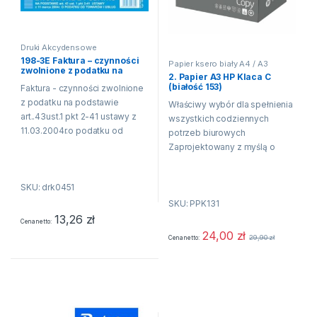
Druki Akcydensowe
198-3E Faktura – czynności
Papier ksero biały A4 / A3
zwolnione z podatku na
2. Papier A3 HP Klaca C
podstawie art..43ust.1 pkt 2-
(białość 153)
Faktura - czynności zwolnione
41 ustawy z 11.03.2004r.o
podatku od towarów i u
z podatku na podstawie
Właściwy wybór dla spełnienia
art..43ust.1 pkt 2-41 ustawy z
wszystkich codziennych
11.03.2004r.o podatku od
potrzeb biurowych
towarów i usług. A5. (o+1k)
Zaprojektowany z myślą o
odporności na zacięcia
Odpowiedni do użytku we
SKU: drk0451
wszystkich drukarkach i
SKU: PPK131
kopiarkach laserowych oraz
13,26
zł
atramentowych Doskonały do
Cena netto
drukowania notatek...
24,00
zł
29,90
zł
Cena netto