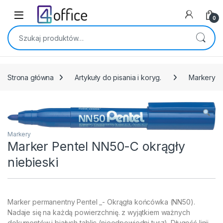
Skip to navigation
Skip to content
0
Szukaj:
Strona główna
Artykuły do pisania i koryg.
Markery
Markery
Marker Pentel NN50-C okrągły
niebieski
Marker permanentny Pentel _- Okrągła końcówka (NN50).
Nadaje się na każdą powierzchnię. z wyjątkiem ważnych
dokumentów i białych tablic (nieodpowiedni tusz). Długość linii