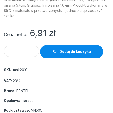
pisania 570m. Grubość linii pisania 1.07mm Produkt wykonany w
85% z materiałow przetworzonych._- jednostka sprzedazy 1
sztuka
6,91
zł
Cena netto
Marker Pentel NN50-C okrągły niebieski quantity
Dodaj do koszyka
SKU:
mak2010
VAT:
23%
Brand:
PENTEL
Opakowanie:
szt.
Kod dostawcy:
NN50C