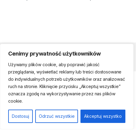
Cenimy prywatność użytkowników
Strefa klienta
Używamy plików cookie, aby poprawić jakość
przeglądania, wyświetlać reklamy lub treści dostosowane
do indywidualnych potrzeb użytkowników oraz analizować
ruch na stronie. Kliknięcie przycisku „Akceptuj wszystkie”
oznacza zgodę na wykorzystywanie przez nas plików
cookie.
Telefon kontaktowy
(22) 761-17-50, 509
Dostosuj
Odrzuć wszystkie
Akceptuj wszystko
474 442