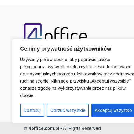
Cenimy prywatność użytkowników
Telefon kontaktowy
(22) 761-17-50, 509 474 44
Używamy plików cookie, aby poprawić jakość
przeglądania, wyświetlać reklamy lub treści dostosowane
do indywidualnych potrzeb użytkowników oraz analizowa
ruch na stronie. Kliknięcie przycisku „Akceptuj wszystkie”
Adres stacjonarny
oznacza zgodę na wykorzystywanie przez nas plików
ul. Sikorskiego 47A, 05-091 Ząbki / Warszawa
cookie.
Dostosuj
Odrzuć wszystkie
Akceptuj wszystko
©
4office.com.pl
- All Rights Reserved