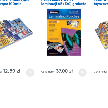
cząca 100mic
laminacji A5 (100) grubośc
błyszcz
t) rozmiar 80×120
100mic
(100szt
12,89
zł
37,00
zł
o
Cena netto
Cena netto