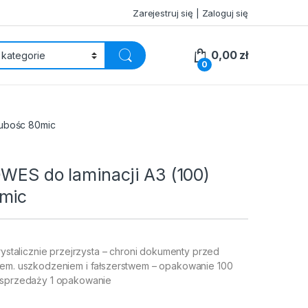
Zarejestruj się | Zaloguj się
0,00
zł
0
rubośc 80mic
OWES do laminacji A3 (100)
mic
krystalicznie przejrzysta – chroni dokumenty przed
iem. uszkodzeniem i fałszerstwem – opakowanie 100
 sprzedaży 1 opakowanie