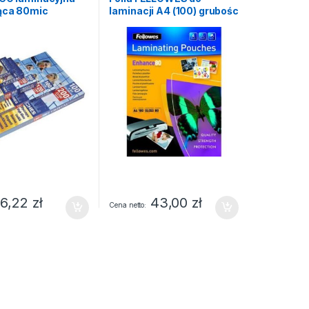
ąca 80mic
laminacji A4 (100) grubośc
) 60×95
80mic
6,22
zł
43,00
zł
Cena netto