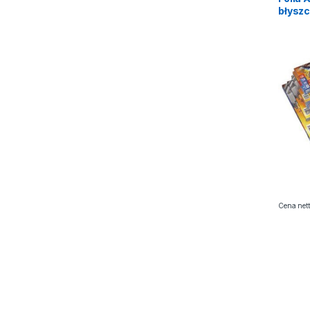
błysz
(100sz
Cena nett