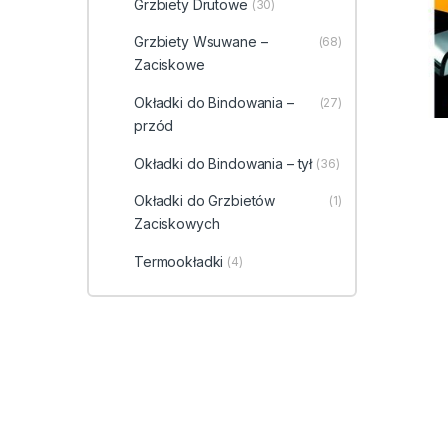
Grzbiety Drutowe
(30)
Grzbiety Wsuwane –
(68)
Zaciskowe
Okładki do Bindowania –
(27)
przód
Okładki do Bindowania – tył
(36)
Okładki do Grzbietów
(1)
Zaciskowych
Termookładki
(4)