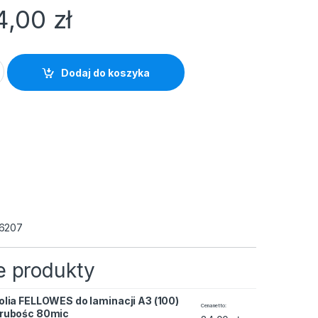
4,00
zł
laminacji A3 (100) grubośc 80mic quantity
Dodaj do koszyka
6207
 produkty
olia FELLOWES do laminacji A3 (100)
 laminacji A3 (100) grubośc 80mic quantity
Cena netto
rubośc 80mic