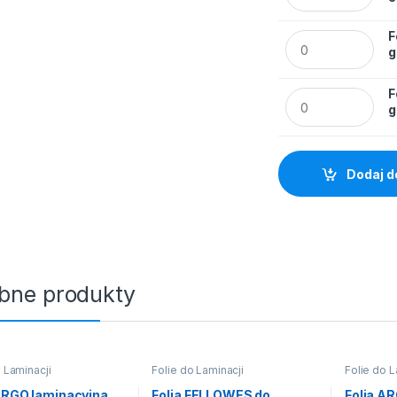
F
Folia FELLOWES do
g
F
Folia FELLOWES do
g
Dodaj d
bne produkty
 Laminacji
Folie do Laminacji
Folie do L
ARGO laminacyjna
Folia FELLOWES do
Folia A