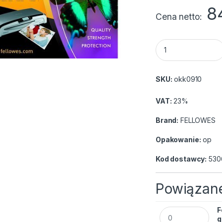
8
Cena netto
Folia FELLOWES do 
SKU:
okk0910
VAT:
23%
Brand:
FELLOWES
Opakowanie:
op
Kod dostawcy:
530
Powiązane
F
Folia FELLOWES do
g