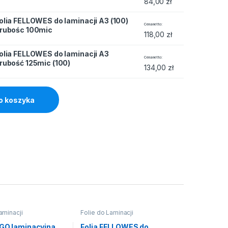
84,00
zł
olia FELLOWES do laminacji A3 (100)
 laminacji A3 (100) grubośc 100mic quantity
Cena netto
rubośc 100mic
118,00
zł
olia FELLOWES do laminacji A3
 laminacji A3 grubość 125mic (100) quantity
Cena netto
rubość 125mic (100)
134,00
zł
o koszyka
aminacji
Folie do Laminacji
RGO laminacyjna
Folia FELLOWES do