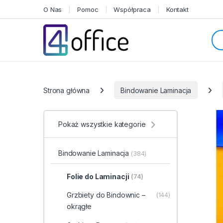
Skip to navigation
Skip to content
O Nas
Pomoc
Współpraca
Kontakt
Sea
Categories
Strona główna
Bindowanie Laminacja
Pokaż wszystkie kategorie
Bindowanie Laminacja
(384)
Folie do Laminacji
(74)
Grzbiety do Bindownic –
(144)
okrągłe