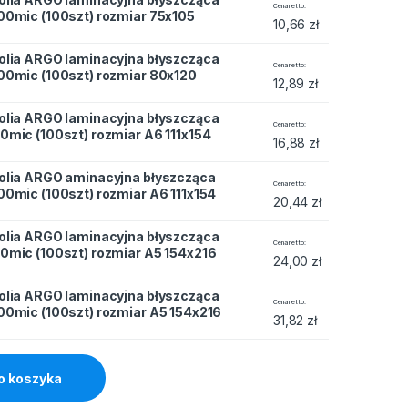
cyjna błyszcząca 100mic (100szt) rozmiar 75x105 quantity
Cena netto
00mic (100szt) rozmiar 75x105
10,66
zł
olia ARGO laminacyjna błyszcząca
cyjna błyszcząca 100mic (100szt) rozmiar 80x120 quantity
Cena netto
00mic (100szt) rozmiar 80x120
12,89
zł
olia ARGO laminacyjna błyszcząca
cyjna błyszcząca 80mic (100szt) rozmiar A6 111x154 quantity
Cena netto
0mic (100szt) rozmiar A6 111x154
16,88
zł
olia ARGO aminacyjna błyszcząca
yjna błyszcząca 100mic (100szt) rozmiar A6 111x154 quantity
Cena netto
00mic (100szt) rozmiar A6 111x154
20,44
zł
olia ARGO laminacyjna błyszcząca
cyjna błyszcząca 80mic (100szt) rozmiar A5 154x216 quantity
Cena netto
0mic (100szt) rozmiar A5 154x216
24,00
zł
olia ARGO laminacyjna błyszcząca
cyjna błyszcząca 100mic (100szt) rozmiar A5 154x216 quantity
Cena netto
00mic (100szt) rozmiar A5 154x216
31,82
zł
o koszyka