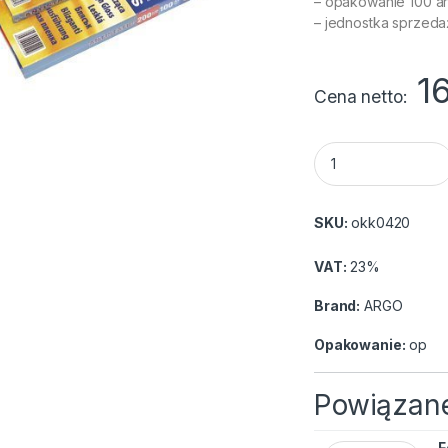
– opakowanie 100 a
– jednostka sprzed
1
Cena netto
Folia ARGO laminac
SKU:
okk0420
VAT:
23%
Brand:
ARGO
Opakowanie:
op
Powiązane
F