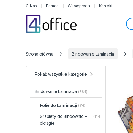
Skip to navigation
Skip to content
O Nas
Pomoc
Współpraca
Kontakt
Sea
Categories
Strona główna
Bindowanie Laminacja
Pokaż wszystkie kategorie
Bindowanie Laminacja
(384)
Folie do Laminacji
(74)
Grzbiety do Bindownic –
(144)
okrągłe