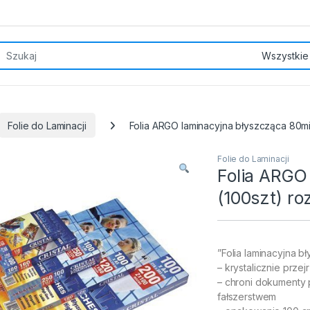
rch for:
Folie do Laminacji
Folia ARGO laminacyjna błyszcząca 80mic
Folie do Laminacji
Folia ARGO
(100szt) ro
”Folia laminacyjna b
– krystalicznie przej
– chroni dokumenty 
fałszerstwem