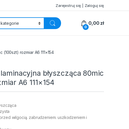
Zarejestruj się | Zaloguj się
0,00
zł
0
 (100szt) rozmiar A6 111×154
 laminacyjna błyszcząca 80mic
zmiar A6 111×154
łyszcząca
rzysta
przed wilgocią. zabrudzeniem. uszkodzeniem i