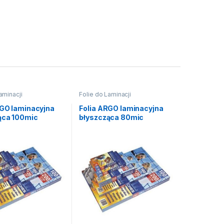
aminacji
Folie do Laminacji
RGO laminacyjna
Folia ARGO laminacyjna
ąca 100mic
błyszcząca 80mic
) 65×95
(100szt) rozmiar A4
216×303