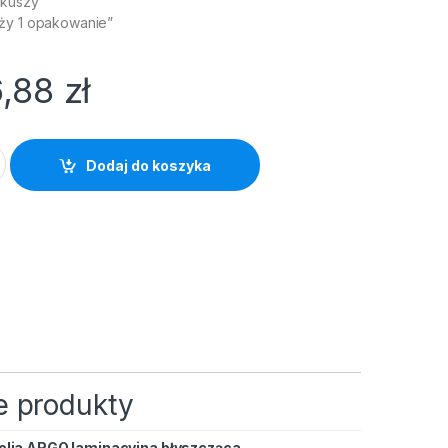
rkuszy
aży 1 opakowanie”
6,88
zł
yjna błyszcząca 80mic (100szt) rozmiar A6 111x154 quantity
Dodaj do koszyka
 produkty
olia ARGO laminacyjna błyszcząca