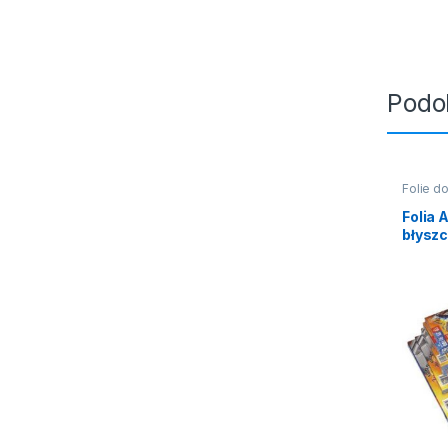
Podo
Folie do
Folia
błysz
(100sz
111×15