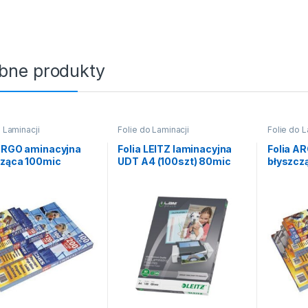
bne produkty
 Laminacji
Folie do Laminacji
Folie do L
 ARGO aminacyjna
Folia LEITZ laminacyjna
Folia A
cząca 100mic
UDT A4 (100szt) 80mic
błyszcz
t) rozmiar A6
(100szt
4