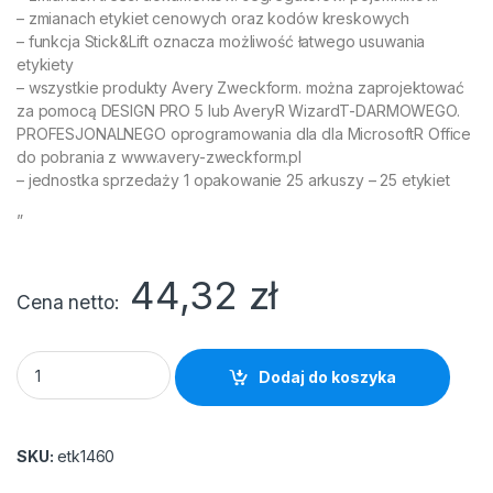
– zmianach etykiet cenowych oraz kodów kreskowych
– funkcja Stick&Lift oznacza możliwość łatwego usuwania
etykiety
– wszystkie produkty Avery Zweckform. można zaprojektować
za pomocą DESIGN PRO 5 lub AveryR WizardT-DARMOWEGO.
PROFESJONALNEGO oprogramowania dla dla MicrosoftR Office
do pobrania z www.avery-zweckform.pl
– jednostka sprzedaży 1 opakowanie 25 arkuszy – 25 etykiet
”
44,32
zł
Cena netto
Etykiety Avery Zweckform usuwalne (A4) 210*297 (25) quanti
Dodaj do koszyka
SKU:
etk1460