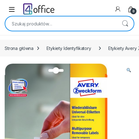
Skip to navigation
Skip to content
0
Szukaj:
Strona główna
Etykiety Identyfikatory
Etykiety Avery