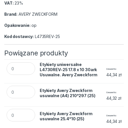
VAT:
23%
Brand:
AVERY ZWECKFORM
Opakowanie:
op
Kod dostawcy:
L4735REV-25
Powiązane produkty
Etykiety uniwersalne L4730REV-25 17.8 x 10 30ark Usuwalne
Etykiety uniwersalne
L4730REV-25 17.8 x 10 30ark
Cena netto
Usuwalne. Avery Zweckform
44,34
zł
Etykiety Avery Zweckform usuwalne (A4) 210*297 (25) quant
Etykiety Avery Zweckform
Cena netto
usuwalne (A4) 210*297 (25)
44,32
zł
Etykiety Avery Zweckform usuwalne 25.4*10 (25) quantity
Etykiety Avery Zweckform
Cena netto
usuwalne 25.4*10 (25)
44,34
zł