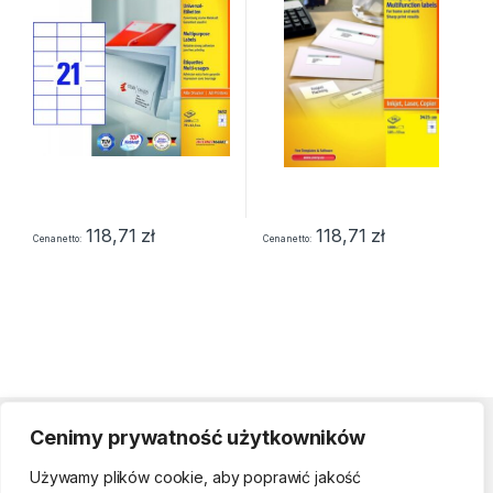
118,71
zł
118,71
zł
Cena netto
Cena netto
Cenimy prywatność użytkowników
Strefa klienta
Używamy plików cookie, aby poprawić jakość