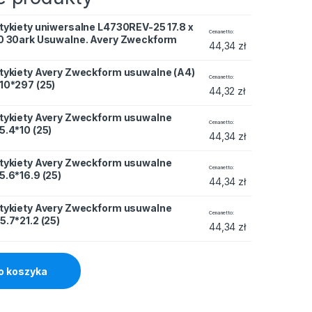
tykiety uniwersalne L4730REV-25 17.8 x
lne L4730REV-25 17.8 x 10 30ark Usuwalne. Avery Zweckform qu
Cena netto
0 30ark Usuwalne. Avery Zweckform
44,34
zł
tykiety Avery Zweckform usuwalne (A4)
eckform usuwalne (A4) 210*297 (25) quantity
Cena netto
10*297 (25)
44,32
zł
tykiety Avery Zweckform usuwalne
eckform usuwalne 25.4*10 (25) quantity
Cena netto
5.4*10 (25)
44,34
zł
tykiety Avery Zweckform usuwalne
eckform usuwalne 35.6*16.9 (25) quantity
Cena netto
5.6*16.9 (25)
44,34
zł
tykiety Avery Zweckform usuwalne
eckform usuwalne 45.7*21.2 (25) quantity
Cena netto
5.7*21.2 (25)
44,34
zł
o koszyka