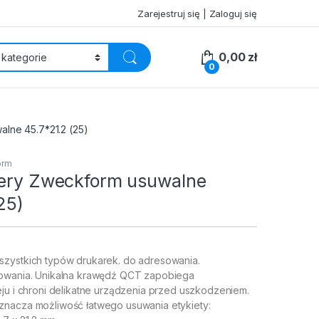
Zarejestruj się | Zaloguj się
0,00
zł
0
alne 45.7*21.2 (25)
orm
very Zweckform usuwalne
25)
zystkich typów drukarek. do adresowania.
zowania. Unikalna krawędź QCT zapobiega
eju i chroni delikatne urządzenia przed uszkodzeniem.
nacza możliwość łatwego usuwania etykiety: