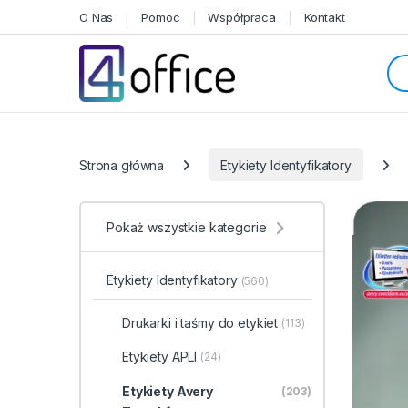
Skip to navigation
Skip to content
O Nas
Pomoc
Współpraca
Kontakt
Sea
Categories
Strona główna
Etykiety Identyfikatory
Pokaż wszystkie kategorie
Etykiety Identyfikatory
(560)
Drukarki i taśmy do etykiet
(113)
Etykiety APLI
(24)
Etykiety Avery
(203)