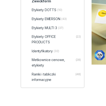
Zweckform
Etykiety DOTTS
(10)
Etykiety EMERSON
(43)
Etykiety MULTI 3
(37)
Etykiety OFFICE
(22)
PRODUCTS
Identyfikatory
(32)
Metkownice cenowe,
(28)
etykiety
Ramki i tabliczki
(48)
informacyjne