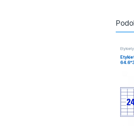
Podo
Etykiet
Etyki
64.6*3