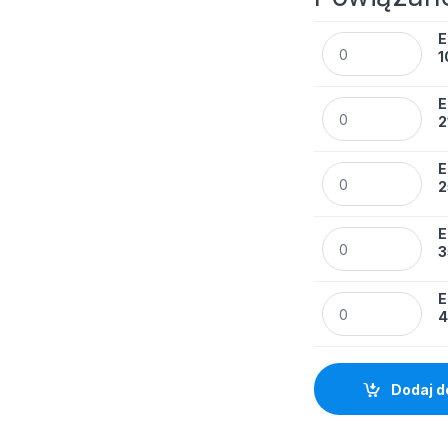
E
Etykiety uniwersa
1
E
Etykiety Avery Zw
2
E
Etykiety Avery Zw
2
E
Etykiety Avery Zw
3
E
Etykiety Avery Zw
4
Dodaj d