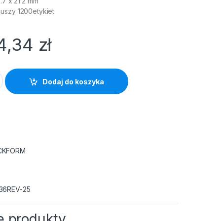
5.7 x 21.2 mm
uszy 1200etykiet
4,34
zł
ckform usuwalne 45.7*21.2 (25) quantity
Dodaj do koszyka
CKFORM
36REV-25
 produkty