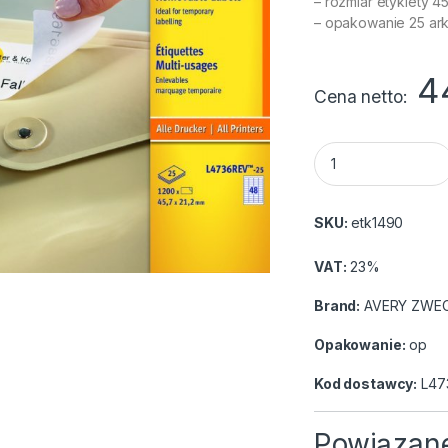
– rozmiar etykiety 4
– opakowanie 25 ark
4
Cena netto
Etykiety Avery Zwe
SKU:
etk1490
VAT:
23%
Brand:
AVERY ZWE
Opakowanie:
op
Kod dostawcy:
L47
Powiązane