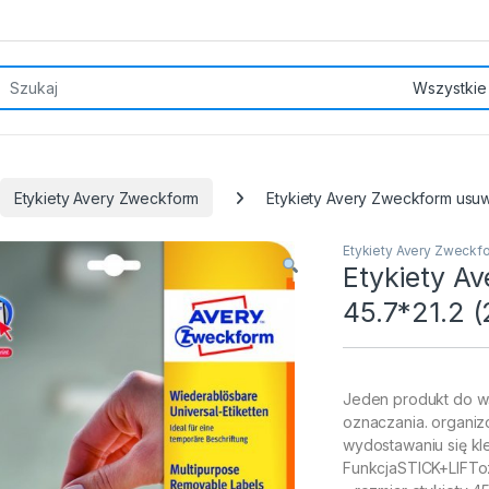
rch for:
Etykiety Avery Zweckform
Etykiety Avery Zweckform usuw
Etykiety Avery Zweckf
Etykiety A
45.7*21.2 (
Jeden produkt do ws
oznaczania. organi
wydostawaniu się kl
FunkcjaSTICK+LIFToz