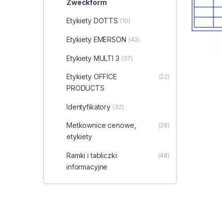
Zweckform
Etykiety DOTTS
(10)
Etykiety EMERSON
(43)
Etykiety MULTI 3
(37)
Etykiety OFFICE
(22)
PRODUCTS
Identyfikatory
(32)
Metkownice cenowe,
(28)
etykiety
Ramki i tabliczki
(48)
informacyjne