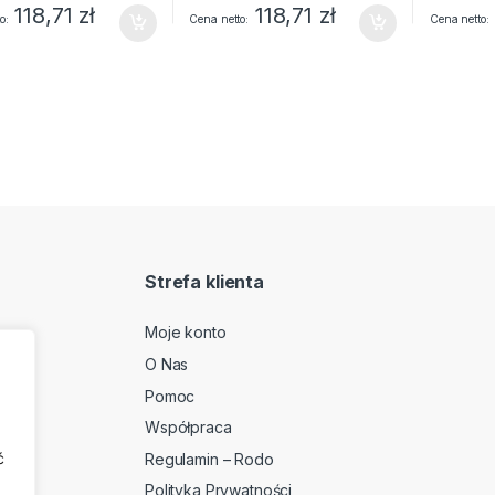
118,71
zł
118,71
zł
o
Cena netto
Cena netto
Strefa klienta
Moje konto
O Nas
2
Pomoc
Współpraca
ć
Regulamin – Rodo
Polityka Prywatności