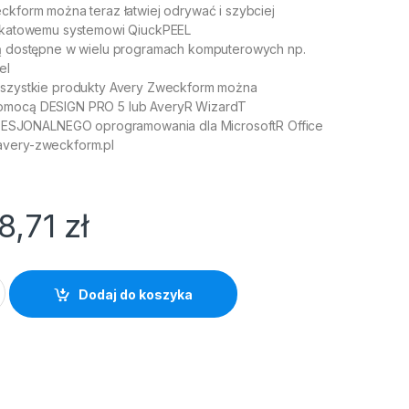
ckform można teraz łatwiej odrywać i szybciej
nikatowemu systemowi QiuckPEEL
są dostępne w wielu programach komputerowych np.
el
Wszystkie produkty Avery Zweckform można
omocą DESIGN PRO 5 lub AveryR WizardT
JONALNEGO oprogramowania dla MicrosoftR Office
avery-zweckform.pl
18,71
zł
ckform 64.6*33.8 (100) quantity
Dodaj do koszyka