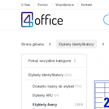
Skip to navigation
Skip to content
O Nas
Pomoc
Współpraca
Kontakt
Sea
Categories
Strona główna
Etykiety Identyfikatory
Pokaż wszystkie kategorie
Etykiety Identyfikatory
(560)
Drukarki i taśmy do etykiet
(113)
Etykiety APLI
(24)
Etykiety Avery
(203)