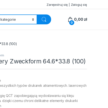
Zarejestruj się | Zaloguj się
0,00
zł
0
*33.8 (100)
orm
very Zweckform 64.6*33.8 (100)
e
wszystkich typów drukarek atramentowych. laserowych
ogię QCT zapobiegającą wydostawaniu sią kleju
 dzięki czemu chroni delikatne elementy drukarki
m