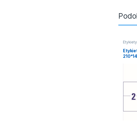
Podo
Etykiet
Etyki
210*14