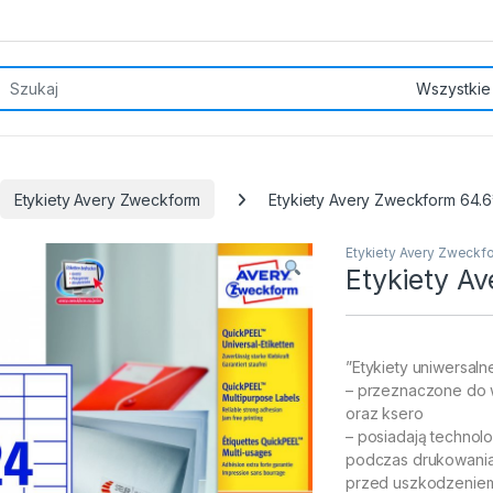
rch for:
Etykiety Avery Zweckform
Etykiety Avery Zweckform 64.6
Etykiety Avery Zweckf
Etykiety A
”Etykiety uniwersaln
– przeznaczone do 
oraz ksero
– posiadają technol
podczas drukowania.
przed uszkodzenie