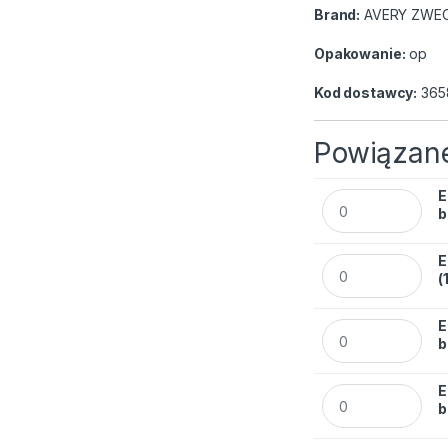
Brand:
AVERY ZWE
Opakowanie:
op
Kod dostawcy:
365
Powiązane
E
Etykiety Avery Zw
b
E
Etykiety Avery Zw
(
E
Etykiety Avery Zw
b
E
Etykiety Avery Zw
b