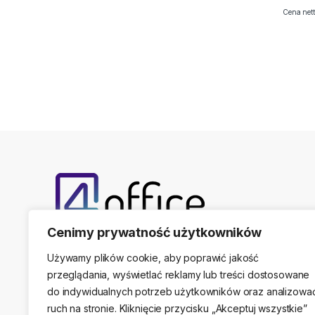
Cena nett
Cenimy prywatność użytkowników
Telefon kontaktowy
(22) 761-17-50, 509 474 44
Używamy plików cookie, aby poprawić jakość
przeglądania, wyświetlać reklamy lub treści dostosowane
do indywidualnych potrzeb użytkowników oraz analizowa
ruch na stronie. Kliknięcie przycisku „Akceptuj wszystkie”
Adres stacjonarny