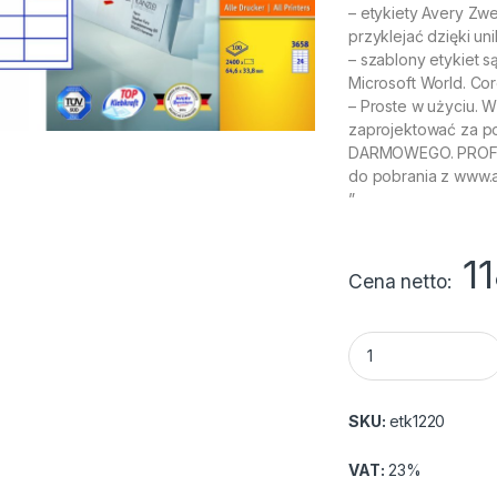
– etykiety Avery Zwe
przyklejać dzięki u
– szablony etykiet 
Microsoft World. Cor
– Proste w użyciu. 
zaprojektować za p
DARMOWEGO. PROFES
do pobrania z www.
”
1
Cena netto
Etykiety Avery Zwe
SKU:
etk1220
VAT:
23%