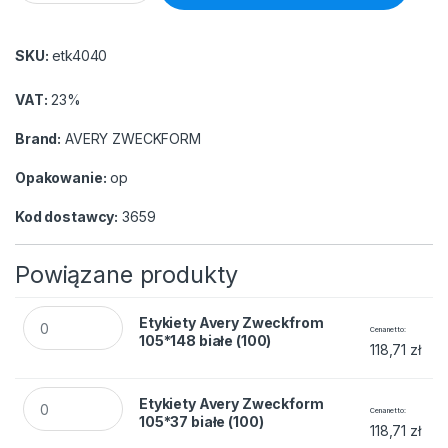
SKU:
etk4040
VAT:
23%
Brand:
AVERY ZWECKFORM
Opakowanie:
op
Kod dostawcy:
3659
Powiązane produkty
Etykiety Avery Zweckfrom 105*148 białe (100) quantity
Etykiety Avery Zweckfrom
Cena netto
105*148 białe (100)
118,71
zł
Etykiety Avery Zweckform 105*37 białe (100) quantity
Etykiety Avery Zweckform
Cena netto
105*37 białe (100)
118,71
zł