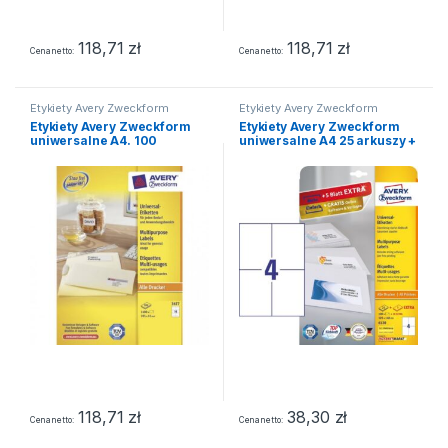
118,71
zł
118,71
zł
Cena netto
Cena netto
Etykiety Avery Zweckform
Etykiety Avery Zweckform
Etykiety Avery Zweckform
Etykiety Avery Zweckform
uniwersalne A4. 100
uniwersalne A4 25 arkuszy +
ark./op.. 105 x 41 mm. białe
5 arkuszy Extra 105 x 148
mm białe
118,71
zł
38,30
zł
Cena netto
Cena netto