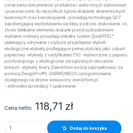
oznaczania dokumentów. produktów i wielu innych zastosowań
-przeznaczone do wszystkich typów drukarek atramentowych.
laserowych oraz kserokopiarek -posiadają technologię QCT
zapobiegającą wydostawaniu się kleju podczas drukowania. co
chroni delikatne elementy drukarki przed uszkodzeniem-
wybrane rozmiary posiadają unikalny system QuickPEEL™
ułatwiający odrywanie i szybsze przyklejanie etykiet-
ekologiczne etykiety podlegające pełnej utylizacji jako odpad
papierowy -etykiety z certyfikatem FSC -wytworzone z papieru
pochodzącego z ekologicznie zarządzanych obszarów
leśnych -etykiety Avery Zweckform można zaprojektować za
pomocą DesignPro®5 -DARMOWEGO oprogramowania
dostępnego na stronie www.avery-zweckform.pl
– jednostka sprzedazy 1 opakowanie
118,71
zł
Cena netto
Etykiety Avery Zweckform 97*42.3 3659 (100) quantity
Dodaj do koszyka