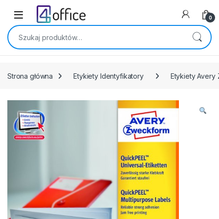
Skip to navigation
Skip to content
0
Szukaj:
Strona główna
Etykiety Identyfikatory
Etykiety Avery