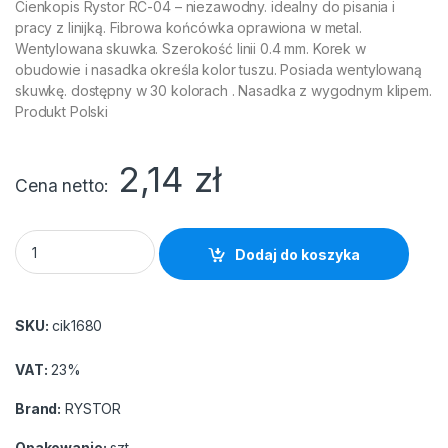
Cienkopis Rystor RC-04 – niezawodny. idealny do pisania i
pracy z linijką. Fibrowa końcówka oprawiona w metal.
Wentylowana skuwka. Szerokość linii 0.4 mm. Korek w
obudowie i nasadka określa kolor tuszu. Posiada wentylowaną
skuwkę. dostępny w 30 kolorach . Nasadka z wygodnym klipem.
Produkt Polski
2,14
zł
Cena netto
Cienkopis Rystor RC-04/O fiołkowy 0.4mm quantity
Dodaj do koszyka
SKU:
cik1680
VAT:
23%
Brand:
RYSTOR
Opakowanie:
szt.