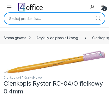
Skip to navigation
Skip to content
0
Szukaj:
Strona główna
Artykuły do pisania i koryg.
Cienkopisy
Cienkopisy i Pióra Kulkowe
Cienkopis Rystor RC-04/O fiołkowy
0.4mm