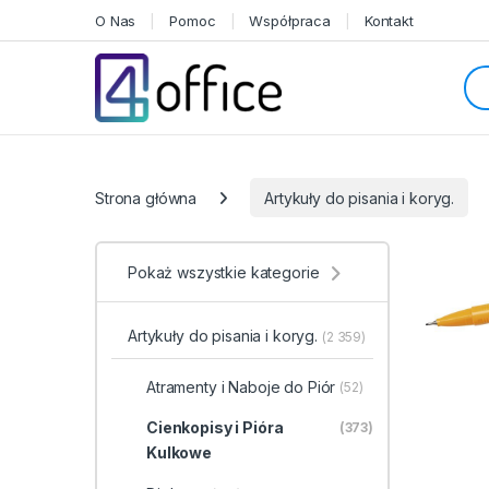
Skip to navigation
Skip to content
O Nas
Pomoc
Współpraca
Kontakt
Sea
Categories
Strona główna
Artykuły do pisania i koryg.
Pokaż wszystkie kategorie
Artykuły do pisania i koryg.
(2 359)
Atramenty i Naboje do Piór
(52)
Cienkopisy i Pióra
(373)
Kulkowe