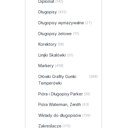
Diplomat
(142)
Długopisy
(432)
Długopisy wymazywalne
(27)
Długopisy żelowe
(111)
Korektory
(58)
Linijki Skalówki
(20)
Markery
(458)
Ołówki Grafity Gumki
(288)
Temperówki
Pióra i Długopisy Parker
(26)
Pióra Waterman, Zenith
(63)
Wkłady do długopisów
(139)
Zakreślacze
(170)