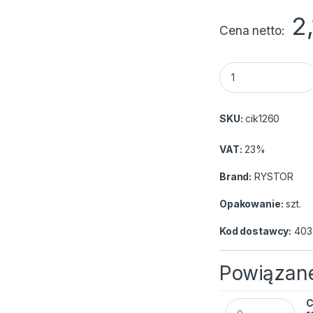
2
Cena netto
Cienkopis Rystor 
SKU:
cik1260
VAT:
23%
Brand:
RYSTOR
Opakowanie:
szt.
Kod dostawcy:
403
Powiązane
C
Cienkopis RYSTOR