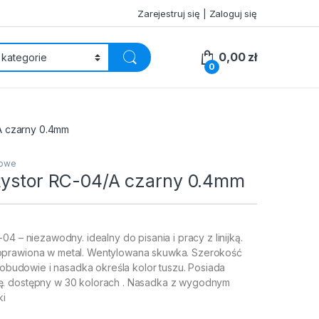
Zarejestruj się | Zaloguj się
0,00
zł
0
A czarny 0.4mm
kowe
Rystor RC-04/A czarny 0.4mm
04 – niezawodny. idealny do pisania i pracy z linijką.
prawiona w metal. Wentylowana skuwka. Szerokość
w obudowie i nasadka określa kolor tuszu. Posiada
. dostępny w 30 kolorach . Nasadka z wygodnym
ki