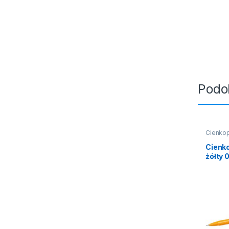
Podo
Cienkop
Cienk
żółty