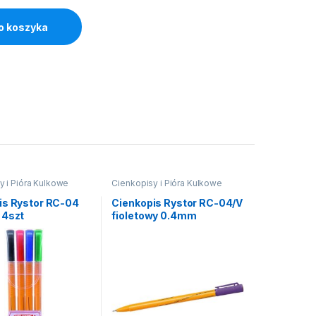
o koszyka
y i Pióra Kulkowe
Cienkopisy i Pióra Kulkowe
is Rystor RC-04
Cienkopis Rystor RC-04/V
 4szt
fioletowy 0.4mm