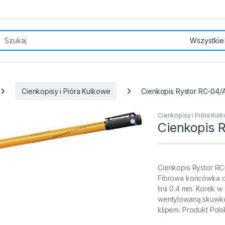
rch for:
Cienkopisy i Pióra Kulkowe
Cienkopis Rystor RC-04/
Cienkopisy i Pióra Kul
Cienkopis 
Cienkopis Rystor RC-
Fibrowa końcówka o
linii 0.4 mm. Korek 
wentylowaną skuwkę
klipem. Produkt Pols