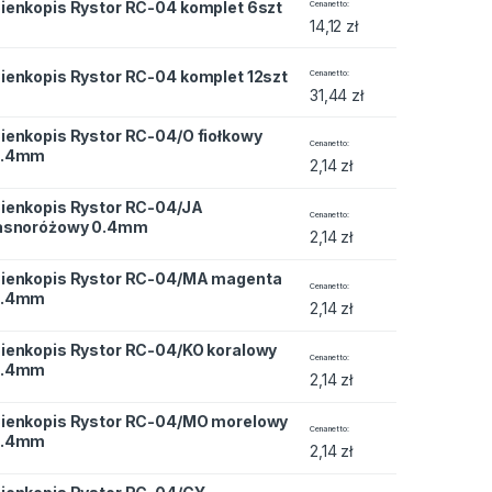
ienkopis Rystor RC-04 komplet 6szt
Cena netto
14,12
zł
RC-04 komplet 12szt quantity
ienkopis Rystor RC-04 komplet 12szt
Cena netto
31,44
zł
ienkopis Rystor RC-04/O fiołkowy
 RC-04/O fiołkowy 0.4mm quantity
Cena netto
0.4mm
2,14
zł
ienkopis Rystor RC-04/JA
 RC-04/JA jasnoróżowy 0.4mm quantity
Cena netto
asnoróżowy 0.4mm
2,14
zł
ienkopis Rystor RC-04/MA magenta
r RC-04/MA magenta 0.4mm quantity
Cena netto
0.4mm
2,14
zł
ienkopis Rystor RC-04/KO koralowy
 RC-04/KO koralowy 0.4mm quantity
Cena netto
0.4mm
2,14
zł
ienkopis Rystor RC-04/MO morelowy
 RC-04/MO morelowy 0.4mm quantity
Cena netto
0.4mm
2,14
zł