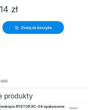
,14
zł
RC-04/A czarny 0.4mm quantity
Dodaj do koszyka
-000
 produkty
ienkopis RYSTOR RC-04 opakowanie
 RC-04 opakowanie 12szt quantity
Cena netto