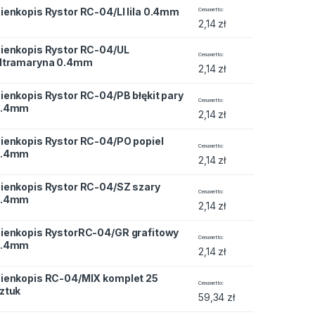
RC-04/LI lila 0.4mm quantity
ienkopis Rystor RC-04/LI lila 0.4mm
Cena netto
2,14
zł
ienkopis Rystor RC-04/UL
 RC-04/UL ultramaryna 0.4mm quantity
Cena netto
ltramaryna 0.4mm
2,14
zł
ienkopis Rystor RC-04/PB błękit pary
RC-04/PB błękit pary 0.4mm quantity
Cena netto
0.4mm
2,14
zł
ienkopis Rystor RC-04/PO popiel
 RC-04/PO popiel 0.4mm quantity
Cena netto
0.4mm
2,14
zł
ienkopis Rystor RC-04/SZ szary
 RC-04/SZ szary 0.4mm quantity
Cena netto
0.4mm
2,14
zł
ienkopis RystorRC-04/GR grafitowy
RC-04/GR grafitowy 0.4mm quantity
Cena netto
0.4mm
2,14
zł
ienkopis RC-04/MIX komplet 25
MIX komplet 25 sztuk quantity
Cena netto
ztuk
59,34
zł