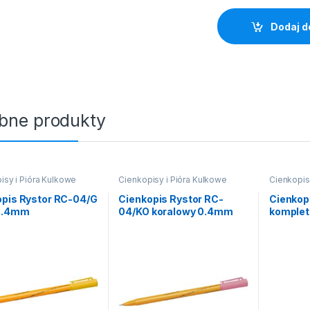
Dodaj d
bne produkty
isy i Pióra Kulkowe
Cienkopisy i Pióra Kulkowe
Cienkopis
opis Rystor RC-04/G
Cienkopis Rystor RC-
Cienkop
 0.4mm
04/KO koralowy 0.4mm
komplet