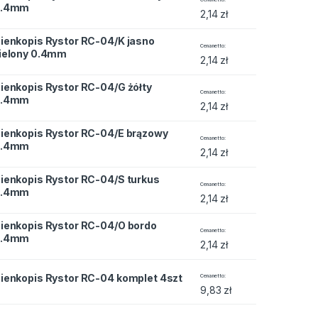
0.4mm
2,14
zł
ienkopis Rystor RC-04/K jasno
 RC-04/K jasno zielony 0.4mm quantity
Cena netto
ielony 0.4mm
2,14
zł
ienkopis Rystor RC-04/G żółty
 RC-04/G żółty 0.4mm quantity
Cena netto
0.4mm
2,14
zł
ienkopis Rystor RC-04/E brązowy
 RC-04/E brązowy 0.4mm quantity
Cena netto
0.4mm
2,14
zł
ienkopis Rystor RC-04/S turkus
 RC-04/S turkus 0.4mm quantity
Cena netto
0.4mm
2,14
zł
ienkopis Rystor RC-04/O bordo
 RC-04/O bordo 0.4mm quantity
Cena netto
0.4mm
2,14
zł
 RC-04 komplet 4szt quantity
ienkopis Rystor RC-04 komplet 4szt
Cena netto
9,83
zł
 RC-04 komplet 6szt quantity