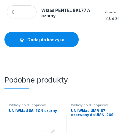
Wkład PENTEL BKL77 A czarny quantity
Wkład PENTEL BKL77 A
Cena netto
czarny
2,69
zł
Dodaj do koszyka
Podobne produkty
Wkłady do długopisów
Wkłady do długopisów
UNI Wklad SA-7CN czarny
UNI Wkład UMR-87
czerwony do UMN-209