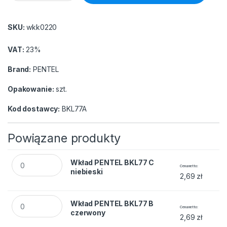
SKU:
wkk0220
VAT:
23%
Brand:
PENTEL
Opakowanie:
szt.
Kod dostawcy:
BKL77A
Powiązane produkty
Wkład PENTEL BKL77 C niebieski quantity
Wkład PENTEL BKL77 C
Cena netto
niebieski
2,69
zł
Wkład PENTEL BKL77 B czerwony quantity
Wkład PENTEL BKL77 B
Cena netto
czerwony
2,69
zł