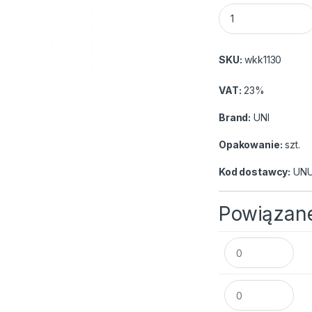
UNI Wklad UMR-5 c
SKU:
wkk1130
VAT:
23%
Brand:
UNI
Opakowanie:
szt.
Kod dostawcy:
UNU
Powiązane
UNI Wklad UMR-5 
UNI Wklad UMR-5 n