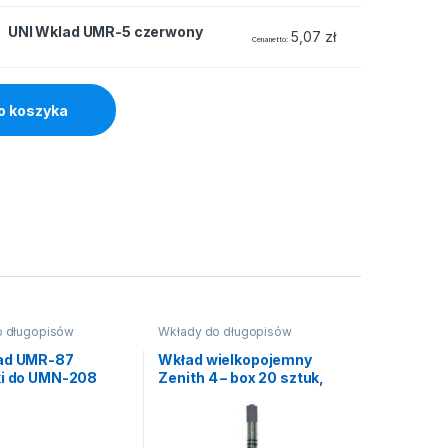
czerwony quantity
UNI Wklad UMR-5 czerwony
5,07
zł
Cena netto
o koszyka
o długopisów
Wkłady do długopisów
ad UMR-87
Wkład wielkopojemny
ki do UMN-208
Zenith 4 – box 20 sztuk,
niebieski