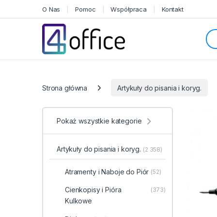
Skip to navigation
Skip to content
O Nas
Pomoc
Współpraca
Kontakt
Sea
Categories
Strona główna
Artykuły do pisania i koryg.
Pokaż wszystkie kategorie
Artykuły do pisania i koryg.
(2 358)
Atramenty i Naboje do Piór
(52)
Cienkopisy i Pióra
(373)
Kulkowe