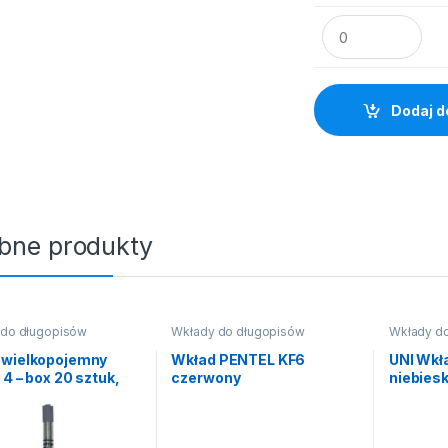
UNI Wklad UMR-5 
Dodaj d
bne produkty
 do długopisów
Wkłady do długopisów
Wkłady d
 wielkopojemny
Wkład PENTEL KF6
UNI Wkł
 4 – box 20 sztuk,
czerwony
niebies
y