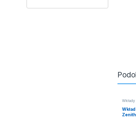
Podo
Wkłady
Wkład
Zenith
czarn