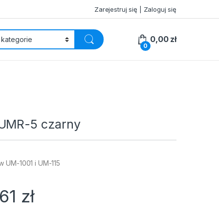
Zarejestruj się | Zaloguj się
0,00
zł
0
 UMR-5 czarny
w UM-1001 i UM-115
,61
zł