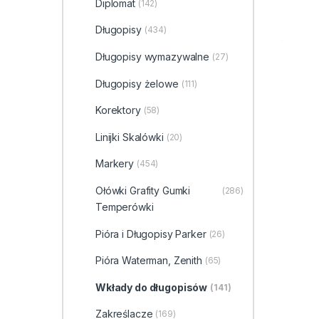
Diplomat
(142)
Długopisy
(434)
Długopisy wymazywalne
(27)
Długopisy żelowe
(111)
Korektory
(58)
Linijki Skalówki
(20)
Markery
(454)
Ołówki Grafity Gumki
(286)
Temperówki
Pióra i Długopisy Parker
(26)
Pióra Waterman, Zenith
(65)
Wkłady do długopisów
(141)
Zakreślacze
(169)