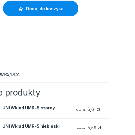
zarny quantity
Dodaj do koszyka
MR5/DCA
 produkty
czarny quantity
UNI Wklad UMR-5 czarny
5,61
zł
Cena netto
iebieski quantity
UNI Wklad UMR-5 niebieski
5,59
zł
Cena netto