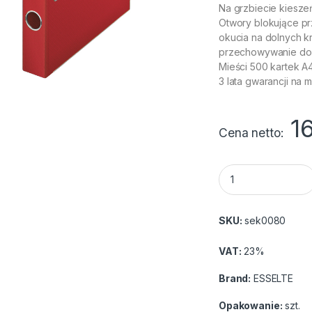
Na grzbiecie kiesze
Otwory blokujące pr
okucia na dolnych k
przechowywanie d
Mieści 500 kartek A
3 lata gwarancji na
1
Cena netto
Segregator Esselte
SKU:
sek0080
VAT:
23%
Brand:
ESSELTE
Opakowanie:
szt.