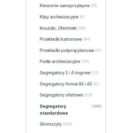
Kieszenie samoprzylepne
(21)
Klipy archiwizacyjne
(5)
Koszulki, Ofertówki
(155)
Przekładki kartonowe
(84)
Przekładki polipropylenowe
(51)
Pudła archiwizacyjne
(119)
Segregatory 2 i 4 ringowe
(37)
Segregatory format A5 i A3
(21)
Segregatory ofertowe
(129)
Segregatory
(396)
standardowe
Skoroszyty
(324)