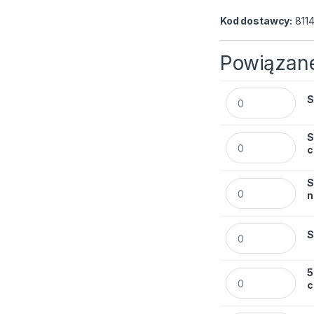
Kod dostawcy:
811
Powiązane
Segregator Esselt
S
S
Segregator Esselt
c
S
Segregator Esselt
n
Segregator Esselt
S
5
5. Segregator Ess
c