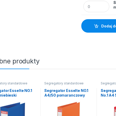
S
Segregator Esselt
m
Dodaj d
bne produkty
atory standardowe
Segregatory standardowe
Segregat
ator Esselte NO.1
Segregator Esselte NO.1
Segregat
niebieski
A4/50 pomaranczowy
No.1 A4