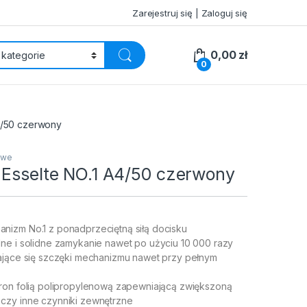
Zarejestruj się | Zaloguj się
0,00
zł
0
4/50 czerwony
owe
 Esselte NO.1 A4/50 czerwony
izm No.1 z ponadprzeciętną siłą docisku
ne i solidne zamykanie nawet po użyciu 10 000 razy
ające się szczęki mechanizmu nawet przy pełnym
ron folią polipropylenową zapewniającą zwiększoną
czy inne czynniki zewnętrzne