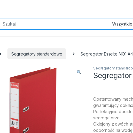
rch for:
Segregatory standardowe
Segregator Esselte NO.1 A
Segregatory standard
Segregator
Opatentowany mechan
gwarantujący dokład
Perfekcyjnie docisk
segregatorze
Oklejony z dwóch st
odporność na wodę 