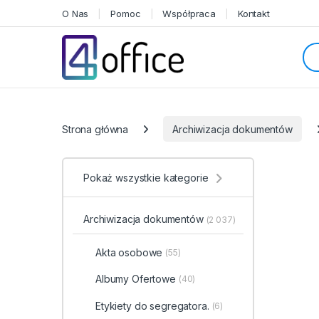
Skip to navigation
Skip to content
O Nas
Pomoc
Współpraca
Kontakt
Sea
Categories
Strona główna
Archiwizacja dokumentów
Pokaż wszystkie kategorie
Archiwizacja dokumentów
(2 037)
Akta osobowe
(55)
Albumy Ofertowe
(40)
Etykiety do segregatora.
(6)