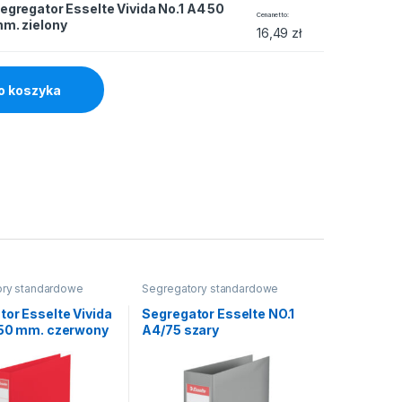
egregator Esselte Vivida No.1 A4 50
e Vivida No.1 A4 50 mm. zielony quantity
Cena netto
m. zielony
16,49
zł
o koszyka
ory standardowe
Segregatory standardowe
or Esselte Vivida
Segregator Esselte NO.1
 50 mm. czerwony
A4/75 szary