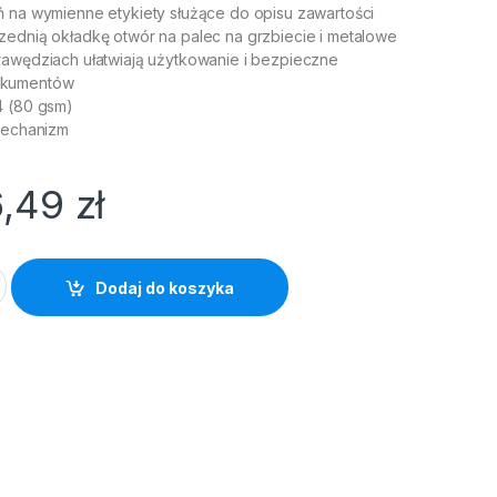
ń na wymienne etykiety służące do opisu zawartości
zednią okładkę otwór na palec na grzbiecie i metalowe
rawędziach ułatwiają użytkowanie i bezpieczne
okumentów
4 (80 gsm)
 mechanizm
6,49
zł
 NO.1 A4/50 czerwony quantity
Dodaj do koszyka