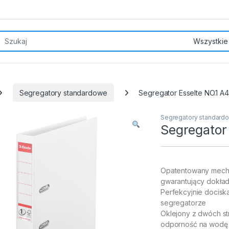
rch for:
Segregatory standardowe
Segregator Esselte NO.1 A4
Segregatory standard
Segregator 
Opatentowany mechan
gwarantujący dokład
Perfekcyjnie docisk
segregatorze
Oklejony z dwóch st
odporność na wodę 