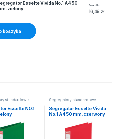
egregator Esselte Vivida No.1 A4 50
e Vivida No.1 A4 50 mm. zielony quantity
Cena netto
m. zielony
16,49
zł
o koszyka
ory standardowe
Segregatory standardowe
tor Esselte NO.1
Segregator Esselte Vivida
ielony
No.1 A4 50 mm. czerwony