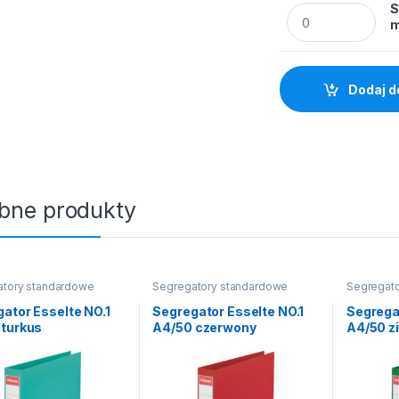
S
Segregator Esselt
m
Dodaj d
bne produkty
atory standardowe
Segregatory standardowe
Segregat
ator Esselte NO.1
Segregator Esselte NO.1
Segrega
 turkus
A4/50 czerwony
A4/50 z