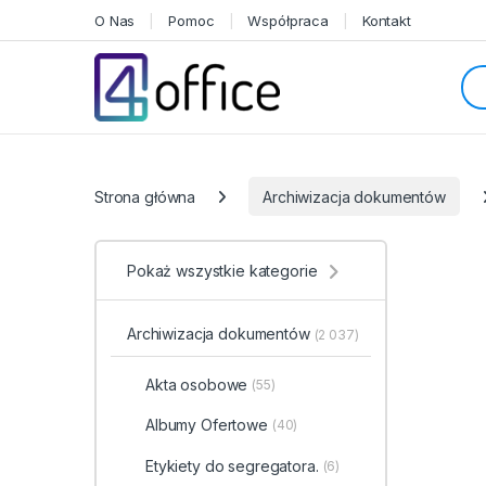
Skip to navigation
Skip to content
O Nas
Pomoc
Współpraca
Kontakt
Sea
Categories
Strona główna
Archiwizacja dokumentów
Pokaż wszystkie kategorie
Archiwizacja dokumentów
(2 037)
Akta osobowe
(55)
Albumy Ofertowe
(40)
Etykiety do segregatora.
(6)