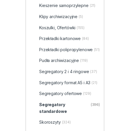
Kieszenie samoprzylepne
(21)
Klipy archiwizacyjne
(5)
Koszulki, Ofertówki
(155)
Przekładki kartonowe
(84)
Przekładki polipropylenowe
(51)
Pudła archiwizacyjne
(119)
Segregatory 2 i 4 ringowe
(37)
Segregatory format A5 i A3
(21)
Segregatory ofertowe
(129)
Segregatory
(396)
standardowe
Skoroszyty
(324)