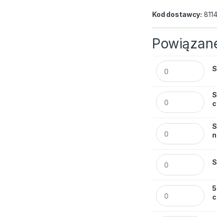
Kod dostawcy:
811
Powiązane
Segregator Esselt
S
S
Segregator Esselt
c
S
Segregator Esselt
n
Segregator Esselt
S
5
5. Segregator Ess
c