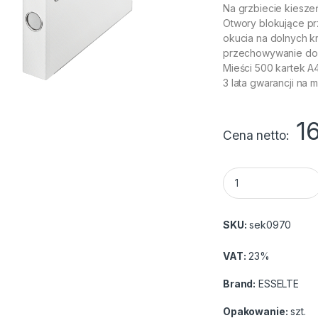
Na grzbiecie kiesze
Otwory blokujące pr
okucia na dolnych k
przechowywanie d
Mieści 500 kartek A
3 lata gwarancji na
1
Cena netto
Segregator Esselte
SKU:
sek0970
VAT:
23%
Brand:
ESSELTE
Opakowanie:
szt.