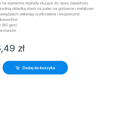
ń na wymienne etykiety służące do opisu zawartości
zednią okładkę otwór na palec na grzbiecie i metalowe
rawędziach ułatwiają użytkowanie i bezpieczne
okumentów
4 (80 gsm)
 mechanizm
6,49
zł
 NO.1 A4/50 biały quantity
Dodaj do koszyka