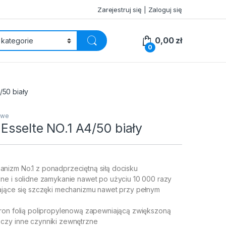
Zarejestruj się | Zaloguj się
0,00
zł
0
/50 biały
owe
Esselte NO.1 A4/50 biały
izm No.1 z ponadprzeciętną siłą docisku
ne i solidne zamykanie nawet po użyciu 10 000 razy
ające się szczęki mechanizmu nawet przy pełnym
ron folią polipropylenową zapewniającą zwiększoną
czy inne czynniki zewnętrzne