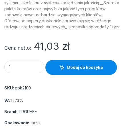
systemu jakości oraz systemu zarządzania jakością.__Szeroka
paleta kolorów oraz najwyższa jakość tych produktów
zadowolą nawet najbardziej wymagających klientów.
Oferowane papiery doskonale sprawdzają się w różnego
rodzaju urządzeniach biurowych_- jednostka sprzedaży 1 ryza
41,03
zł
Cena netto
Papier xero A4 TROPHEE 80g pastlowy błękitny quantity
Dodaj do koszyka
SKU:
ppk2100
VAT:
23%
Brand:
TROPHEE
Opakowanie:
ryza