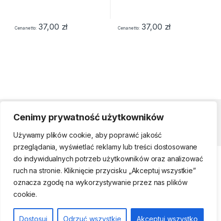
37,00
zł
37,00
zł
Cena netto
Cena netto
Cenimy prywatność użytkowników
Strefa klienta
Używamy plików cookie, aby poprawić jakość
przeglądania, wyświetlać reklamy lub treści dostosowane
do indywidualnych potrzeb użytkowników oraz analizować
ruch na stronie. Kliknięcie przycisku „Akceptuj wszystkie”
oznacza zgodę na wykorzystywanie przez nas plików
cookie.
Telefon kontaktowy
(22) 761-17-50, 509
Dostosuj
Odrzuć wszystkie
Akceptuj wszystko