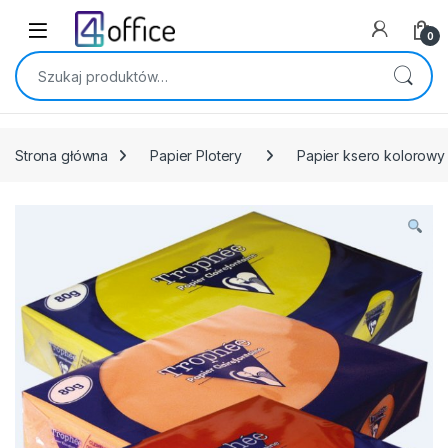
Skip to navigation
Skip to content
0
Szukaj:
Strona główna
Papier Plotery
Papier ksero kolorowy