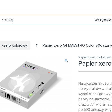
rch for:
r ksero kolorowy
Papier xero A4 MAESTRO Color 80g szar
Papier ksero kolorowy
Papier xer
Najwyższej jakości 
do wydruków w druk
wysoko-nakładowych
barwy na starzenie.
oraz w A4 w gramatu
po 500 arkuszy w ry