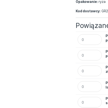
Opakowanie:
ryza
Kod dostawcy:
GR2
Powiązane
P
Papier xero A4 MA
p
P
Papier xero A4 MA
p
P
Papier xero A4 M
z
P
Papier xero A4 M
l
P
Papier xero A4 M
s