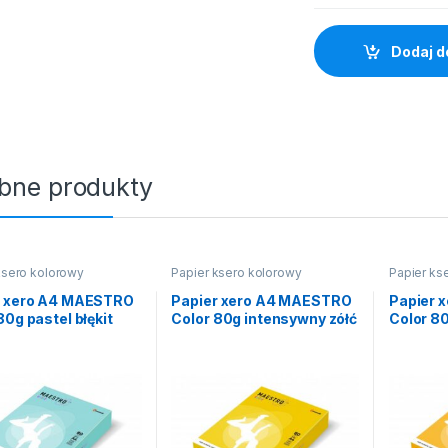
Dodaj d
bne produkty
ksero kolorowy
Papier ksero kolorowy
Papier ks
r xero A4 MAESTRO
Papier xero A4 MAESTRO
Papier 
80g pastel błękit
Color 80g intensywny zółć
Color 8
czny
siarkowa
złoto żó