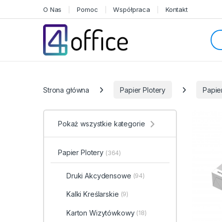
Skip to navigation
Skip to content
O Nas
Pomoc
Współpraca
Kontakt
Sea
Categories
Strona główna
Papier Plotery
Papie
Pokaż wszystkie kategorie
Papier Plotery
(364)
Druki Akcydensowe
(94)
Kalki Kreślarskie
(9)
Karton Wizytówkowy
(18)