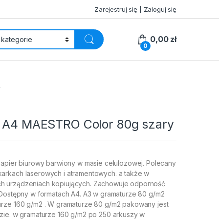
Zarejestruj się | Zaloguj się
0,00
zł
0
y
o A4 MAESTRO Color 80g szary
papier biurowy barwiony w masie celulozowej. Polecany
arkach laserowych i atramentowych. a także w
 urządzeniach kopiujących. Zachowuje odporność
 Dostępny w formatach A4. A3 w gramaturze 80 g/m2
rze 160 g/m2 . W gramaturze 80 g/m2 pakowany jest
zie. w gramaturze 160 g/m2 po 250 arkuszy w