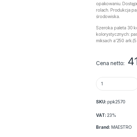
opakowaniu. Dostępn
rolach. Produkcja 
środowiska.
Szeroka paleta 30 k
kolorystycznych: pas
miksach a’250 ark.(5×
4
Cena netto
Papier xero A4 MA
SKU:
ppk2570
VAT:
23%
Brand:
MAESTRO