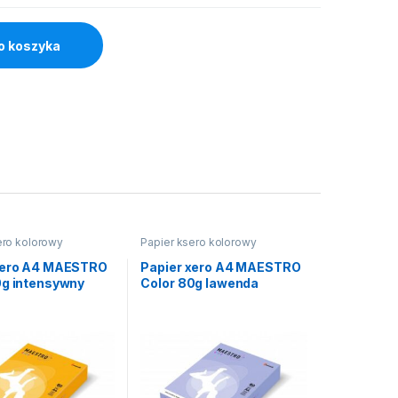
o koszyka
ero kolorowy
Papier ksero kolorowy
xero A4 MAESTRO
Papier xero A4 MAESTRO
0g intensywny
Color 80g lawenda
łty