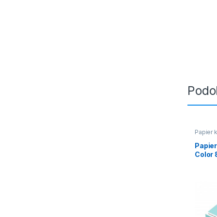
Podo
Papier 
Papie
Color 
arkty