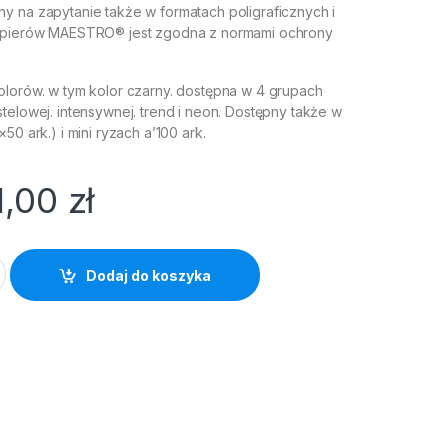
y na zapytanie także w formatach poligraficznych i
papierów MAESTRO® jest zgodna z normami ochrony
olorów. w tym kolor czarny. dostępna w 4 grupach
telowej. intensywnej. trend i neon. Dostępny także w
50 ark.) i mini ryzach a’100 ark.
1,00
zł
ESTRO Color 80g szary quantity
Dodaj do koszyka