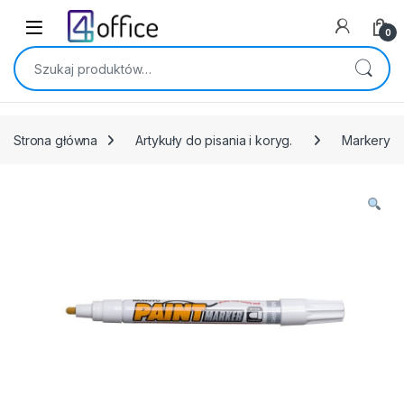
Skip to navigation
Skip to content
0
Szukaj:
Strona główna
Artykuły do pisania i koryg.
Markery