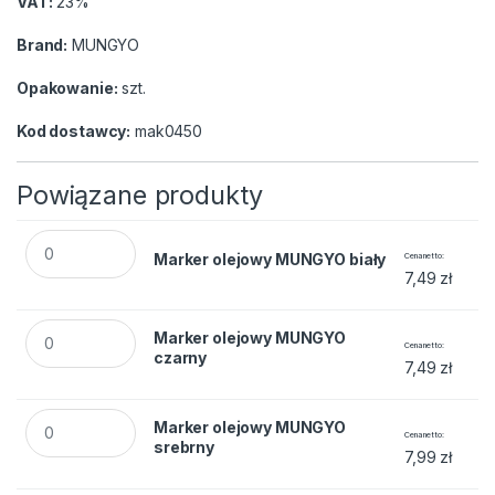
VAT:
23%
Brand:
MUNGYO
Opakowanie:
szt.
Kod dostawcy:
mak0450
Powiązane produkty
Marker olejowy MUNGYO biały quantity
Marker olejowy MUNGYO biały
Cena netto
7,49
zł
Marker olejowy MUNGYO czarny quantity
Marker olejowy MUNGYO
Cena netto
czarny
7,49
zł
Marker olejowy MUNGYO srebrny quantity
Marker olejowy MUNGYO
Cena netto
srebrny
7,99
zł