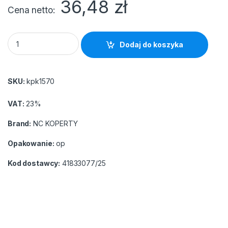
36,48
zł
Cena netto
Koperta E4 HK RBD brąz (25szt) (odrywany pasek. rozszerzany
Dodaj do koszyka
SKU:
kpk1570
VAT:
23%
Brand:
NC KOPERTY
Opakowanie:
op
Kod dostawcy:
41833077/25