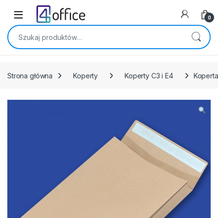
Skip to navigation
Skip to content
0
Szukaj:
Strona główna
Koperty
Koperty C3 i E4
Koperta