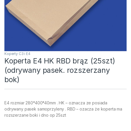
Koperty C3 i E4
Koperta E4 HK RBD brąz (25szt)
(odrywany pasek. rozszerzany
bok)
E4 rozmiar 280*400*40mm . HK – oznacza ze posiada
odrywany pasek samoprzyleny . RBD – ozacza że koperta ma
rozszerzane boki i dno op 25szt