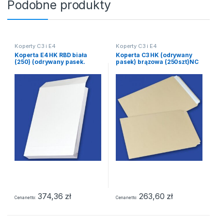
Podobne produkty
Koperty C3 i E4
Koperty C3 i E4
Koperta E4 HK RBD biała
Koperta C3 HK (odrywany
(250) (odrywany pasek.
pasek) brązowa (250szt)NC
rozszerzany bok)
374,36
zł
263,60
zł
Cena netto
Cena netto