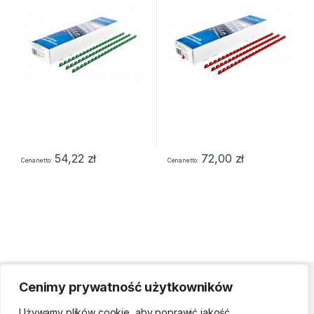
54,22
zł
72,00
zł
Cena netto
Cena netto
Cenimy prywatność użytkowników
Strefa klienta
Używamy plików cookie, aby poprawić jakość