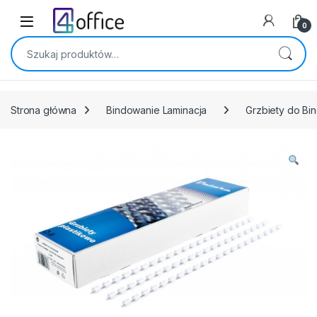
Skip to navigation
Skip to content
0
Szukaj:
Strona główna
Bindowanie Laminacja
Grzbiety do Bi