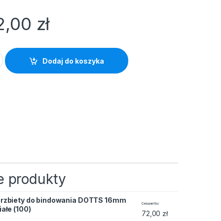
2,00
zł
wania DOTTS 16mm czerwone (100) quantity
Dodaj do koszyka
 produkty
rzbiety do bindowania DOTTS 16mm
wania DOTTS 16mm białe (100) quantity
Cena netto
iałe (100)
72,00
zł