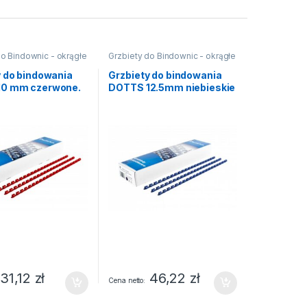
do Bindownic - okrągłe
Grzbiety do Bindownic - okrągłe
y do bindowania
Grzbiety do bindowania
10 mm czerwone.
DOTTS 12.5mm niebieskie
nie 100 szt.
(100)
31,12
zł
46,22
zł
Cena netto