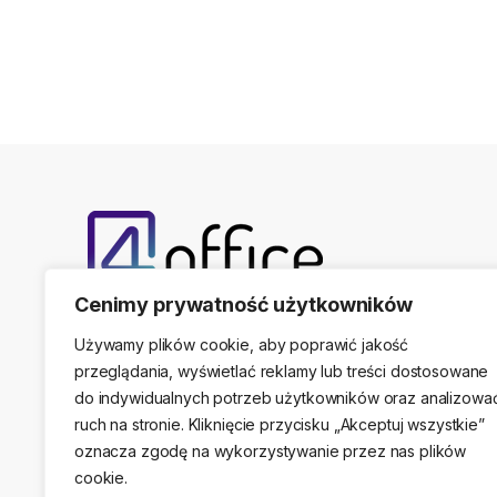
Cenimy prywatność użytkowników
Telefon kontaktowy
(22) 761-17-50, 509 474 44
Używamy plików cookie, aby poprawić jakość
przeglądania, wyświetlać reklamy lub treści dostosowane
do indywidualnych potrzeb użytkowników oraz analizowa
ruch na stronie. Kliknięcie przycisku „Akceptuj wszystkie”
Adres stacjonarny
oznacza zgodę na wykorzystywanie przez nas plików
ul. Sikorskiego 47A, 05-091 Ząbki / Warszawa
cookie.