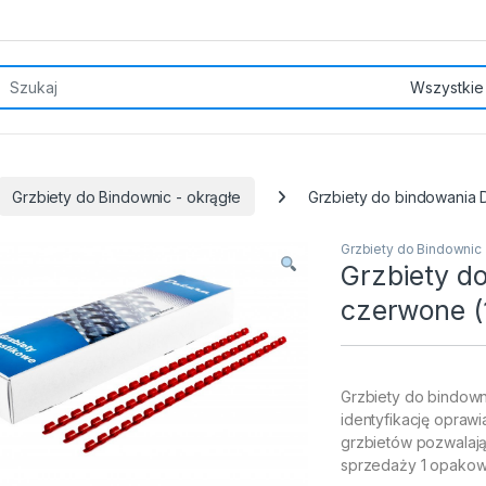
rch for:
Grzbiety do Bindownic - okrągłe
Grzbiety do bindowania
Grzbiety do Bindownic 
Grzbiety d
czerwone (
Grzbiety do bindown
identyfikację opra
grzbietów pozwalają 
sprzedaży 1 opakow