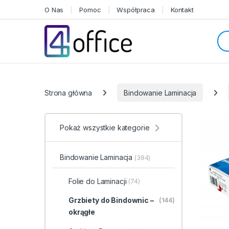
Skip to navigation
Skip to content
O Nas
Pomoc
Współpraca
Kontakt
Sea
Categories
Strona główna
Bindowanie Laminacja
Pokaż wszystkie kategorie
Bindowanie Laminacja
(384)
Folie do Laminacji
(74)
Grzbiety do Bindownic –
(144)
okrągłe