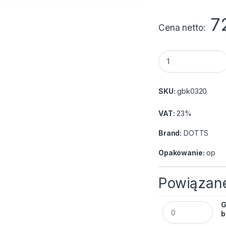
7
Cena netto
Grzbiety do bindo
SKU:
gbk0320
VAT:
23%
Brand:
DOTTS
Opakowanie:
op
Powiązane
G
Grzbiety do bindo
b