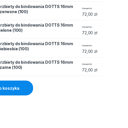
rzbiety do bindowania DOTTS 16mm
owania DOTTS 16mm czerwone (100) quantity
Cena netto
zerwone (100)
72,00
zł
rzbiety do bindowania DOTTS 16mm
owania DOTTS 16mm zielone (100) quantity
Cena netto
ielone (100)
72,00
zł
rzbiety do bindowania DOTTS 16mm
wania DOTTS 16mm niebieskie (100) quantity
Cena netto
iebieskie (100)
72,00
zł
rzbiety do bindowania DOTTS 16mm
owania DOTTS 16mm czarne (100) quantity
Cena netto
zarne (100)
72,00
zł
o koszyka