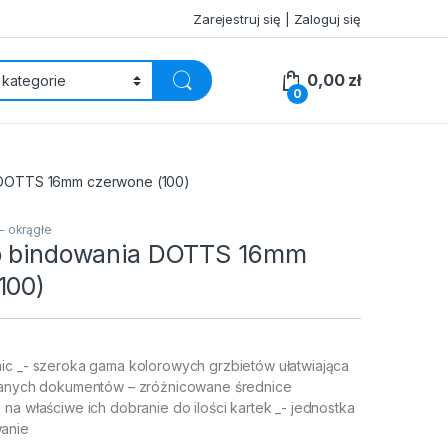
Zarejestruj się | Zaloguj się
0,00
zł
0
 DOTTS 16mm czerwone (100)
- okrągłe
o bindowania DOTTS 16mm
100)
ic _- szeroka gama kolorowych grzbietów ułatwiająca
wianych dokumentów – zróżnicowane średnice
na właściwe ich dobranie do ilości kartek _- jednostka
anie