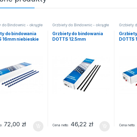
y do Bindownic - okrągłe
Grzbiety do Bindownic - okrągłe
Grzbiety 
ty do bindowania
Grzbiety do bindowania
Grzbiet
 16mm niebieskie
DOTTS 12.5mm
DOTTS 
czarne(100)
opakowa
72,00
zł
46,22
zł
o
Cena netto
Cena netto