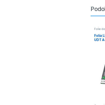
Podo
Folie do
Folia 
UDT A