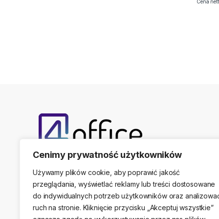
Cena nett
Cenimy prywatność użytkowników
Telefon kontaktowy
(22) 761-17-50, 509 474 44
Używamy plików cookie, aby poprawić jakość
przeglądania, wyświetlać reklamy lub treści dostosowane
do indywidualnych potrzeb użytkowników oraz analizowa
ruch na stronie. Kliknięcie przycisku „Akceptuj wszystkie”
Adres stacjonarny