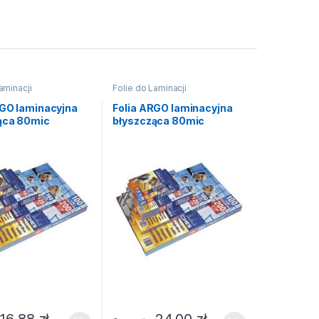
aminacji
Folie do Laminacji
RGO laminacyjna
Folia ARGO laminacyjna
ąca 80mic
błyszcząca 80mic
 rozmiar A6
(100szt) rozmiar A5
154×216
16,88
zł
24,00
zł