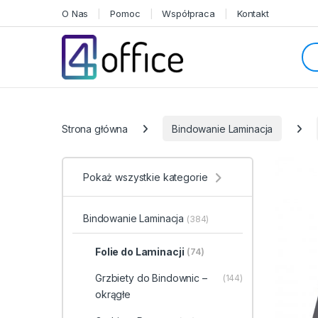
Skip to navigation
Skip to content
O Nas
Pomoc
Współpraca
Kontakt
Sea
Categories
Strona główna
Bindowanie Laminacja
Pokaż wszystkie kategorie
Bindowanie Laminacja
(384)
Folie do Laminacji
(74)
Grzbiety do Bindownic –
(144)
okrągłe