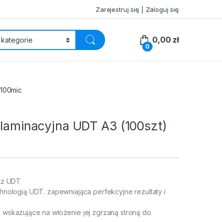
Zarejestruj się | Zaloguj się
0,00
zł
0
 100mic
 laminacyjna UDT A3 (100szt)
itz UDT
echnologią UDT. zapewniająca perfekcyjne rezultaty i
i wskazujące na włożenie jej zgrzaną stroną do