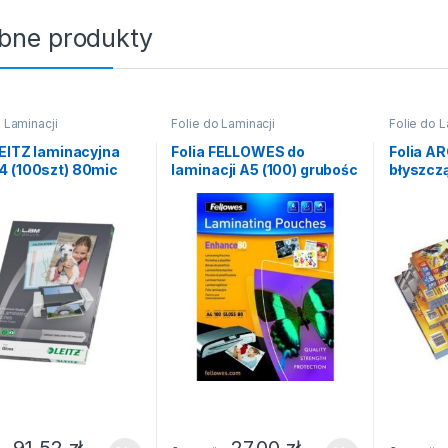
bne produkty
 Laminacji
Folie do Laminacji
Folie do L
LEITZ laminacyjna
Folia FELLOWES do
Folia A
4 (100szt) 80mic
laminacji A5 (100) grubośc
błyszcz
80mic
(100szt)
111×154
91,52
zł
27,00
zł