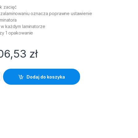
k zacięć
 zalaminowaniu oznacza poprawne ustawienie
minatora
 w każdym laminatorze
azy 1 opakowanie
06,53
zł
cyjna UDT A3 (100szt) 100mic quantity
Dodaj do koszyka