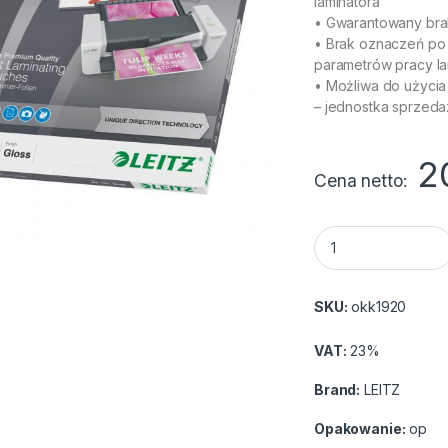
laminatora
• Gwarantowany bra
• Brak oznaczeń po
parametrów pracy la
• Możliwa do użycia
– jednostka sprzed
2
Cena netto
Folia LEITZ lamina
SKU:
okk1920
VAT:
23%
Brand:
LEITZ
Opakowanie:
op