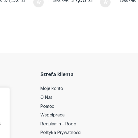
o
Cena netto
Cena netto
Strefa klienta
Moje konto
O Nas
2
Pomoc
Współpraca
ć
Regulamin – Rodo
Polityka Prywatności