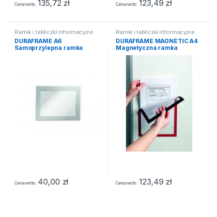
135,72
zł
123,49
zł
Cena netto
Cena netto
Ramki i tabliczki informacyjne
Ramki i tabliczki informacyjne
DURAFRAME A6
DURAFRAME MAGNETIC A4
Samoprzylepna ramka
Magnetyczna ramka
informacyjna z uchylną
informacyjna czerwona 5szt
przednią stroną (2 szt)
srebrne
40,00
zł
123,49
zł
Cena netto
Cena netto