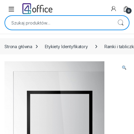
Skip to navigation
Skip to content
0
Szukaj:
Strona główna
Etykiety Identyfikatory
Ramki i tablicz