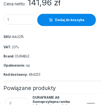
141,96
zł
Cena netto
DURAFRAME SUN A3 Ramka informacyjna na powierzchnie szkl
Dodaj do koszyka
SKU:
tbk2215
VAT:
23%
Brand:
DURABLE
Opakowanie:
op
Kod dostawcy:
484223
Powiązane produkty
DURAFRAME A6
DURAFRAME A6 Samoprzylepna ramka informacyjna z uchylną 
Samoprzylepna ramka
Cena netto