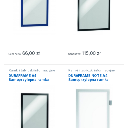
66,00
zł
115,00
zł
Cena netto
Cena netto
Ramki i tabliczki informacyjne
Ramki i tabliczki informacyjne
DURAFRAME A4
DURAFRAME NOTE A4
Samoprzylepna ramka
Samoprzylepna ramka
informacyjna z uchylną
informacyjna do
przednią stroną (2szt)
bezpośredniego opisywania
czarne
srebrna