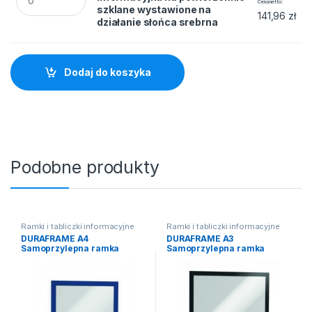
Cena netto
szklane wystawione na
141,96
zł
działanie słońca srebrna
Dodaj do koszyka
Podobne produkty
Ramki i tabliczki informacyjne
Ramki i tabliczki informacyjne
DURAFRAME A4
DURAFRAME A3
Samoprzylepna ramka
Samoprzylepna ramka
informacyjna z uchylną
informacyjna z uchylną
przednią stroną A4
przednią stroną (2szt)
granatowa 2 szt
czarne