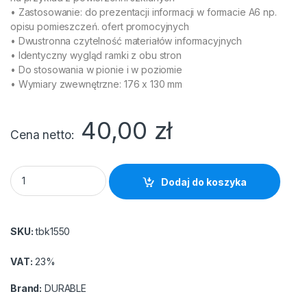
• Zastosowanie: do prezentacji informacji w formacie A6 np.
opisu pomieszczeń. ofert promocyjnych
• Dwustronna czytelność materiałów informacyjnych
• Identyczny wygląd ramki z obu stron
• Do stosowania w pionie i w poziomie
• Wymiary zwewnętrzne: 176 x 130 mm
40,00
zł
Cena netto
DURAFRAME A6 Samoprzylepna ramka informacyjna z uchylną p
Dodaj do koszyka
SKU:
tbk1550
VAT:
23%
Brand:
DURABLE