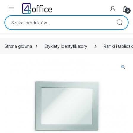
Skip to navigation
Skip to content
0
Szukaj:
Strona główna
Etykiety Identyfikatory
Ramki i tablicz