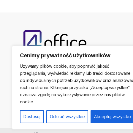
Cenimy prywatność użytkowników
Telefon kontaktowy
(22) 761-17-50, 509 474 44
Używamy plików cookie, aby poprawić jakość
przeglądania, wyświetlać reklamy lub treści dostosowane
do indywidualnych potrzeb użytkowników oraz analizowa
ruch na stronie. Kliknięcie przycisku „Akceptuj wszystkie”
Adres stacjonarny
oznacza zgodę na wykorzystywanie przez nas plików
ul. Sikorskiego 47A, 05-091 Ząbki / Warszawa
cookie.
Dostosuj
Odrzuć wszystkie
Akceptuj wszystko