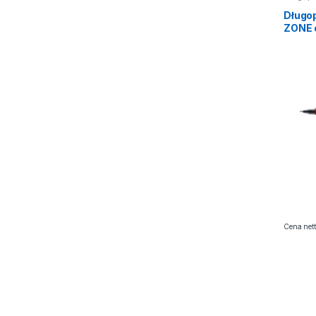
Długo
ZONE 
Cena nett