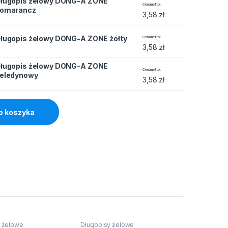
ługopis żelowy DONG-A ZONE
 DONG-A ZONE pomarancz quantity
Cena netto
omarancz
3,58
zł
DONG-A ZONE żółty quantity
ługopis żelowy DONG-A ZONE żółty
Cena netto
3,58
zł
ługopis żelowy DONG-A ZONE
DONG-A ZONE seledynowy quantity
Cena netto
eledynowy
3,58
zł
o koszyka
 żelowe
Długopisy żelowe