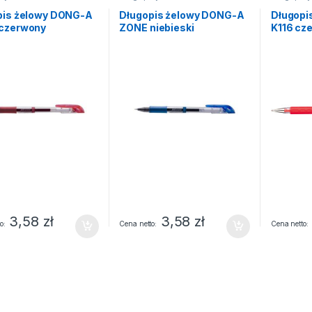
pis żelowy DONG-A
Długopis żelowy DONG-A
Długopi
czerwony
ZONE niebieski
K116 cz
3,58
zł
3,58
zł
o
Cena netto
Cena netto