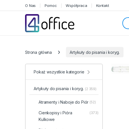
Skip to navigation
Skip to content
O Nas
Pomoc
Współpraca
Kontakt
Sea
Categories
Strona główna
Artykuły do pisania i koryg.
Pokaż wszystkie kategorie
Artykuły do pisania i koryg.
(2 359)
Atramenty i Naboje do Piór
(52)
Cienkopisy i Pióra
(373)
Kulkowe