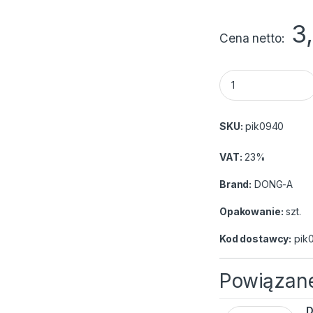
3
Cena netto
Długopis żelowy D
SKU:
pik0940
VAT:
23%
Brand:
DONG-A
Opakowanie:
szt.
Kod dostawcy:
pik
Powiązane
D
Długopis żelowy 