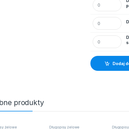
D
Długopis żelowy
p
Długopis żelowy 
D
D
Długopis żelowy 
s
Dodaj d
bne produkty
sy żelowe
Długopisy żelowe
Długopisy