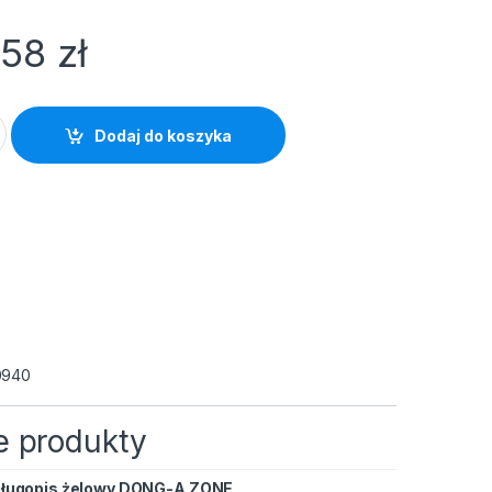
,58
zł
ONG-A ZONE seledynowy quantity
Dodaj do koszyka
0940
 produkty
ługopis żelowy DONG-A ZONE
DONG-A ZONE niebieski quantity