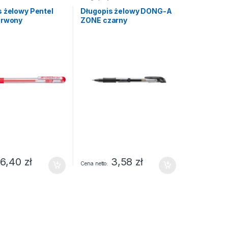
s żelowy Pentel
Długopis żelowy DONG-A
erwony
ZONE czarny
6,40
zł
3,58
zł
Cena netto