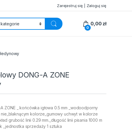
Zarejestruj się | Zaloguj się
0,00
zł
0
eledynowy
żelowy DONG-A ZONE
y
-A ZONE _ końcówka igłowa 0.5 mm _wodoodporny
 i nie_blaknącym kolorze_gumowy uchwyt w kolorze
d grubość linii 0.29 mm._długość linii pisania 1000 m
k _jednostka sprzedaży 1 sztuka