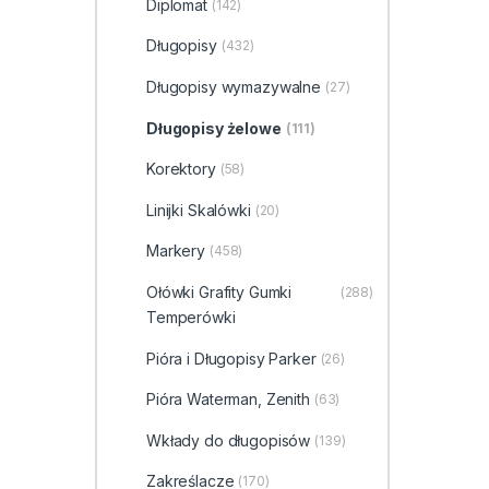
Diplomat
(142)
Długopisy
(432)
Długopisy wymazywalne
(27)
Długopisy żelowe
(111)
Korektory
(58)
Linijki Skalówki
(20)
Markery
(458)
Ołówki Grafity Gumki
(288)
Temperówki
Pióra i Długopisy Parker
(26)
Pióra Waterman, Zenith
(63)
Wkłady do długopisów
(139)
Zakreślacze
(170)