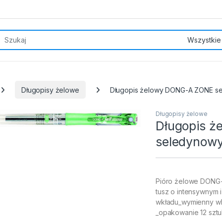
rch for:
Długopisy żelowe
Długopis żelowy DONG-A ZONE s
Długopisy żelowe
Długopis 
seledynow
Pióro żelowe DONG
tusz o intensywnym
wkładu_wymienny wkła
_opakowanie 12 sztu