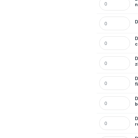
n
Długopis żelowy 
D
D
Długopis żelowy 
c
D
Długopis żelowy 
z
D
Długopis żelowy 
f
D
Długopis żelowy 
b
D
Długopis żelowy 
r