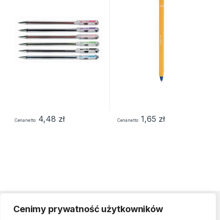
4,48
zł
1,65
zł
Cena netto
Cena netto
Cenimy prywatność użytkowników
Strefa klienta