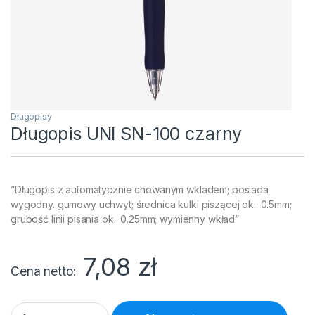
Długopisy
Długopis UNI SN-100 czarny
”Długopis z automatycznie chowanym wkladem; posiada
wygodny. gumowy uchwyt; średnica kulki piszącej ok.. 0.5mm;
grubość linii pisania ok.. 0.25mm; wymienny wkład”
7,08
zł
Cena netto
Długopis UNI SN-100 czarny quantity