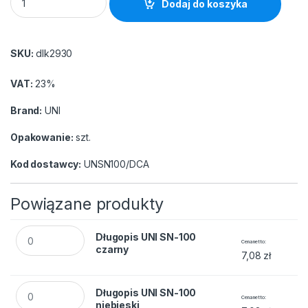
Dodaj do koszyka
SKU:
dlk2930
VAT:
23%
Brand:
UNI
Opakowanie:
szt.
Kod dostawcy:
UNSN100/DCA
Powiązane produkty
Długopis UNI SN-100 czarny quantity
Długopis UNI SN-100
Cena netto
czarny
7,08
zł
Długopis UNI SN-100 niebieski quantity
Długopis UNI SN-100
Cena netto
niebieski