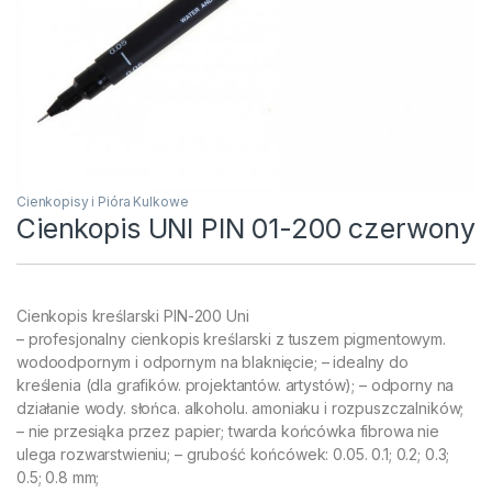
Cienkopisy i Pióra Kulkowe
Cienkopis UNI PIN 01-200 czerwony
Cienkopis kreślarski PIN-200 Uni
– profesjonalny cienkopis kreślarski z tuszem pigmentowym.
wodoodpornym i odpornym na blaknięcie; – idealny do
kreślenia (dla grafików. projektantów. artystów); – odporny na
działanie wody. słońca. alkoholu. amoniaku i rozpuszczalników;
– nie przesiąka przez papier; twarda końcówka fibrowa nie
ulega rozwarstwieniu; – grubość końcówek: 0.05. 0.1; 0.2; 0.3;
0.5; 0.8 mm;