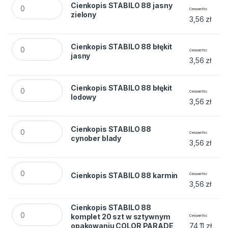
Cienkopis STABILO 88 jasny zielony quantity
Cienkopis STABILO 88 jasny
Cena netto
zielony
3,56
zł
Cienkopis STABILO 88 błękit jasny quantity
Cienkopis STABILO 88 błękit
Cena netto
jasny
3,56
zł
Cienkopis STABILO 88 błękit lodowy quantity
Cienkopis STABILO 88 błękit
Cena netto
lodowy
3,56
zł
Cienkopis STABILO 88 cynober blady quantity
Cienkopis STABILO 88
Cena netto
cynober blady
3,56
zł
Cienkopis STABILO 88 karmin quantity
Cienkopis STABILO 88 karmin
Cena netto
3,56
zł
Cienkopis STABILO 88 komplet 20 szt w sztywnym opakowa
Cienkopis STABILO 88
komplet 20 szt w sztywnym
Cena netto
opakowaniu COLOR PARADE
74,11
zł