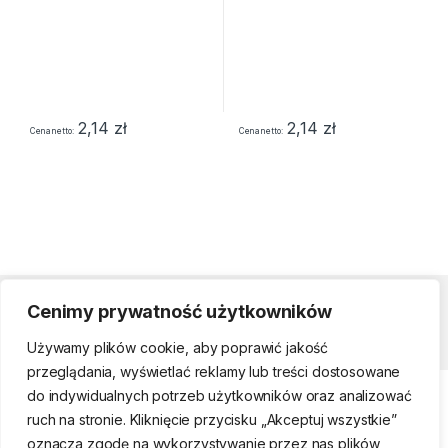
2,14
zł
2,14
zł
Cena netto
Cena netto
Cenimy prywatność użytkowników
Strefa klienta
Używamy plików cookie, aby poprawić jakość
przeglądania, wyświetlać reklamy lub treści dostosowane
do indywidualnych potrzeb użytkowników oraz analizować
ruch na stronie. Kliknięcie przycisku „Akceptuj wszystkie”
oznacza zgodę na wykorzystywanie przez nas plików