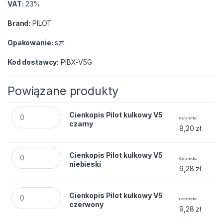
VAT:
23%
Brand:
PILOT
Opakowanie:
szt.
Kod dostawcy:
PIBX-V5G
Powiązane produkty
Cienkopis Pilot kulkowy V5 czarny quantity
Cienkopis Pilot kulkowy V5
Cena netto
czarny
8,20
zł
Cienkopis Pilot kulkowy V5 niebieski quantity
Cienkopis Pilot kulkowy V5
Cena netto
niebieski
9,28
zł
Cienkopis Pilot kulkowy V5 czerwony quantity
Cienkopis Pilot kulkowy V5
Cena netto
czerwony
9,28
zł