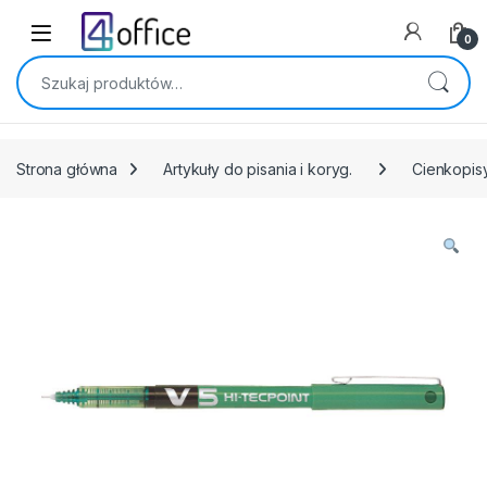
Skip to navigation
Skip to content
0
Szukaj:
Strona główna
Artykuły do pisania i koryg.
Cienkopisy