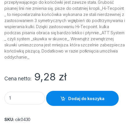
przepływającego do końcówki jest zawsze stała. Grubość
pisanej linii nie zmienia się. pisze do ostatniej kropli._Hi-Tecpoint
_ to niepowtarzalna końcówka wykonana ze stali nierdzewnej z
zastosowaniem 3 symetrycznych wgłębień do podtrzymywania i
wspierania kulki. Dzięki zastosowaniu Hi-Tecpoint. kulka
podczas pisania obraca się bardzo lekko i płynnie._ATT System
_ czyli system _skuwka w skuwce_. Wewnątrz zewnętrznej
skuwki umieszczona jest mniejsza. która szczelnie zabezpiecza
końcówkę piszącą. Dodatkowo w razie połknięcia umożliwia
oddychanie._
9,28
zł
Cena netto
Cienkopis Pilot kulkowy V5 zielony quantity
Dodaj do koszyka
SKU:
cik0430