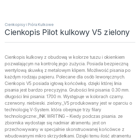
Cienkopisy i Pióra Kulkowe
Cienkopis Pilot kulkowy V5 zielony
Cienkopis kulkowy z obudową w kolorze tuszu i okienkiem
pozwalającym na kontrolę jego zużycia. Posiada bezpieczną
wentylową skuwkę z metalowym klipem. Możliwość pisania po
każdym rodzaju papieru. Polecane dla osób leworęcznych.
Cienkopis V5 posiada igłową końcówkę. dzięki której linia
pisania jest bardzo precyzyjna. Grubości linii pisania: 0.30 mm.
długości linii pisania: 1700 m. Występuje w kolorach czarny.
czerwony. niebieski. zielony._V5 produkowany jest w oparciu o
technologię V-System. która obejmuje trzy filary
technologiczne:_INK WRITING – Kiedy podczas pisania. ze
zbiornika wydostaje się nadmiar atramentu. jest on
przechowywany w specjalnie skonstruowanej końcówce z
wbudowanymi mikro skrzydełkami. Dzięki temu ilość atramentu