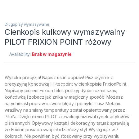
Długopisy wymazywalne
Cienkopis kulkowy wymazywalny
PILOT FRIXION POINT różowy
Availability:
Brak w magazynie
Wysoka precyzja! Napisz usuń popraw! Pisz płynnie z
precyzyjną końcówką Hi-tecpoint w cienkopisie FrixionPoint.
Napisany piórem Frixion tekst potrzyj dynamicznie szarą
końcówką i zobacz jak znika w magiczny sposób! Możesz
natychmiast poprawić swoje błędy i pomyłki. Tusz Metamo
wrażliwy na zmiany temperatury został opatentowany przez
Pilot’a. Dzięki niemu PILOT zrewolucjonizował rynek artykułów
piśmiennych! Opływowy kształt i dekoracyjny tatuaż sprawiają
że Frixion posiada swój młodzieńczy styl. Występuje w 7
kolorach. Nie powinien być stosowany przy wypisywaniu