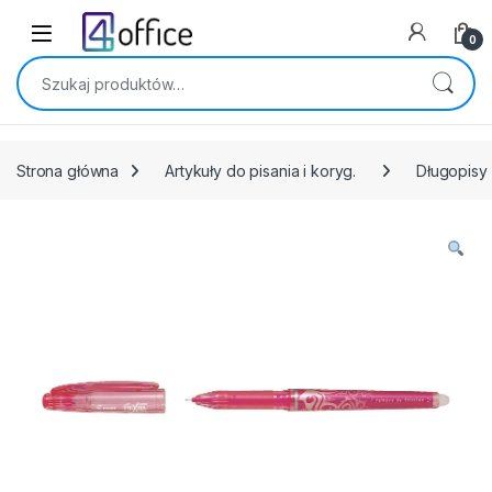
Skip to navigation
Skip to content
0
Szukaj:
Strona główna
Artykuły do pisania i koryg.
Długopisy