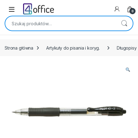
Skip to navigation
Skip to content
0
Szukaj:
Strona główna
Artykuły do pisania i koryg.
Długopisy