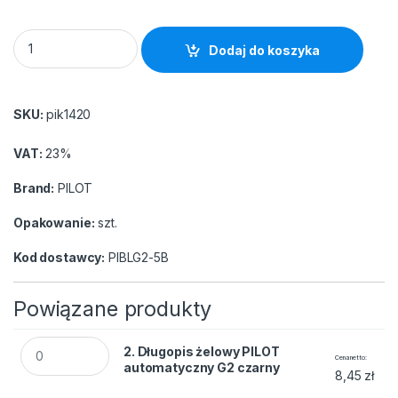
2. Długopis żelowy PILOT automatyczny G2 czarny quantity
Dodaj do koszyka
SKU:
pik1420
VAT:
23%
Brand:
PILOT
Opakowanie:
szt.
Kod dostawcy:
PIBLG2-5B
Powiązane produkty
2. Długopis żelowy PILOT automatyczny G2 czarny quantity
2. Długopis żelowy PILOT
Cena netto
automatyczny G2 czarny
8,45
zł