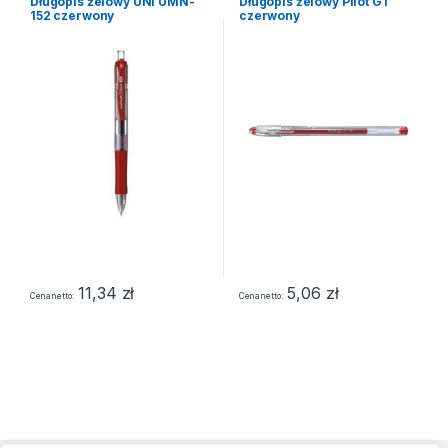
Długopis żelowy UNI UMN-
Długopis żelowy Pilot G1
152 czerwony
czerwony
11,34
zł
5,06
zł
Cena netto
Cena netto