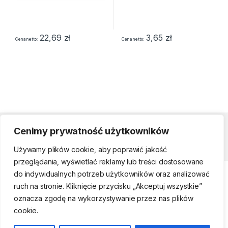
22,69
zł
3,65
zł
Cena netto
Cena netto
Cenimy prywatność użytkowników
Strefa klienta
Używamy plików cookie, aby poprawić jakość
przeglądania, wyświetlać reklamy lub treści dostosowane
do indywidualnych potrzeb użytkowników oraz analizować
ruch na stronie. Kliknięcie przycisku „Akceptuj wszystkie”
oznacza zgodę na wykorzystywanie przez nas plików
cookie.
Telefon kontaktowy
(22) 761-17-50, 509