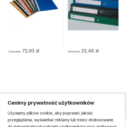
72,93
zł
23,49
zł
Cena netto
Cena netto
Cenimy prywatność użytkowników
Strefa klienta
Używamy plików cookie, aby poprawić jakość
przeglądania, wyświetlać reklamy lub treści dostosowane
do indywidualnych potrzeb użytkowników oraz analizować