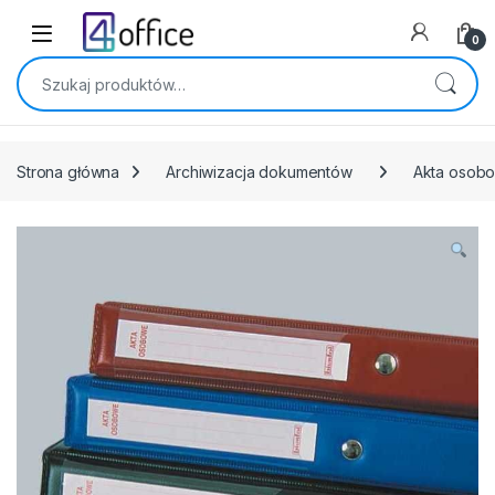
Skip to navigation
Skip to content
0
Szukaj:
Strona główna
Archiwizacja dokumentów
Akta osob