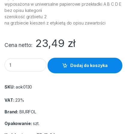
wyposażona w uniwersalne papierowe przekładki A B C D E
bez opisu kategorii
szerokość grzbietu: 2
na grzbiecie kieszeń z etykietą do opisu zawartości
23,49
zł
Cena netto
Teczka do akt osobowych 2 ringi 2cm niebieska TD-12-04 BIU
Dodaj do koszyka
SKU:
aok0130
VAT:
23%
Brand:
BIURFOL
Opakowanie:
szt.