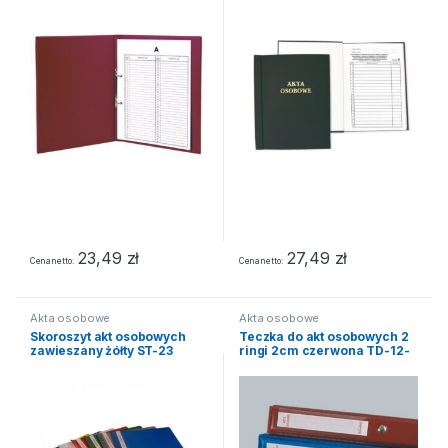
23,49
zł
27,49
zł
Cena netto
Cena netto
Akta osobowe
Akta osobowe
Skoroszyt akt osobowych
Teczka do akt osobowych 2
zawieszany żółty ST-23
ringi 2cm czerwona TD-12-
BIURFOL (10szt)
07 BIURFOL