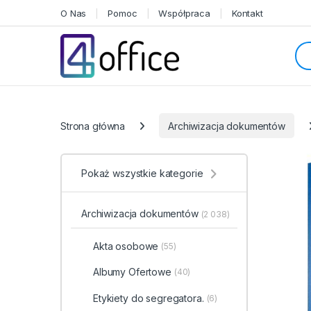
Skip to navigation
Skip to content
O Nas
Pomoc
Współpraca
Kontakt
Sea
Categories
Strona główna
Archiwizacja dokumentów
Pokaż wszystkie kategorie
Archiwizacja dokumentów
(2 038)
Akta osobowe
(55)
Albumy Ofertowe
(40)
Etykiety do segregatora.
(6)