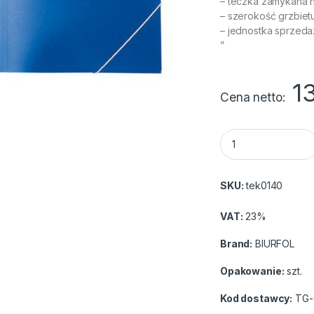
– teczka zamykana 
– szerokość grzbiet
– jednostka sprzeda
”
1
Cena netto
Teczka BIURFOL A4
SKU:
tek0140
VAT:
23%
Brand:
BIURFOL
Opakowanie:
szt.
Kod dostawcy:
TG-