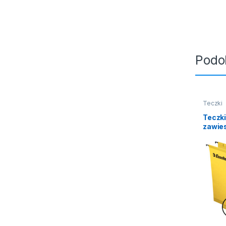
Podo
Teczki
Teczk
zawies