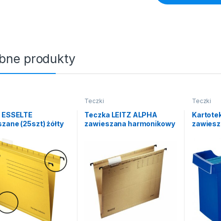
bne produkty
Teczki
Teczki
i ESSELTE
Teczka LEITZ ALPHA
Kartotek
zane (25szt) żółty
zawieszana harmonikowy
zawiesz
bok siaraczanowy
niebies