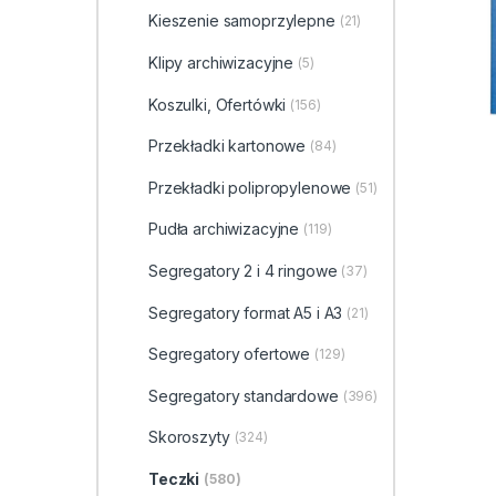
Kieszenie samoprzylepne
(21)
Klipy archiwizacyjne
(5)
Koszulki, Ofertówki
(156)
Przekładki kartonowe
(84)
Przekładki polipropylenowe
(51)
Pudła archiwizacyjne
(119)
Segregatory 2 i 4 ringowe
(37)
Segregatory format A5 i A3
(21)
Segregatory ofertowe
(129)
Segregatory standardowe
(396)
Skoroszyty
(324)
Teczki
(580)