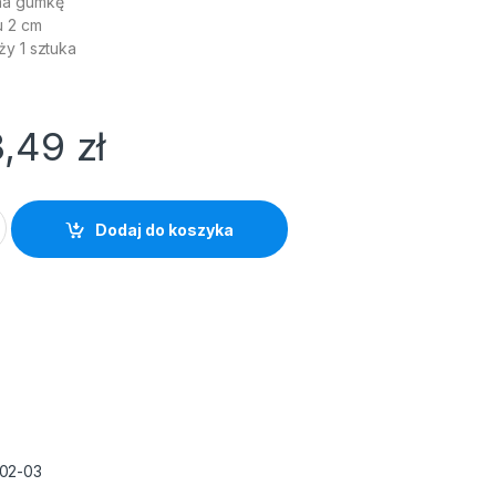
na gumkę
u 2 cm
ży 1 sztuka
3,49
zł
 z gumką PP szeroka niebieska quantity
Dodaj do koszyka
02-03