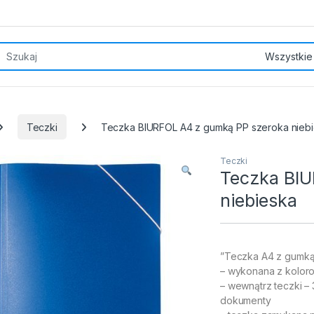
rch for:
Teczki
Teczka BIURFOL A4 z gumką PP szeroka nieb
Teczki
Teczka BIU
niebieska
”Teczka A4 z gumką –
– wykonana z kolor
– wewnątrz teczki –
dokumenty