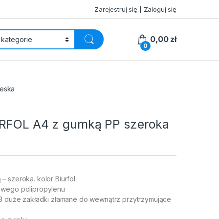
Zarejestruj się | Zaloguj się
0,00
zł
0
ieska
RFOL A4 z gumką PP szeroka
 szeroka. kolor Biurfol
owego polipropylenu
 3 duże zakładki złamane do wewnątrz przytrzymujące