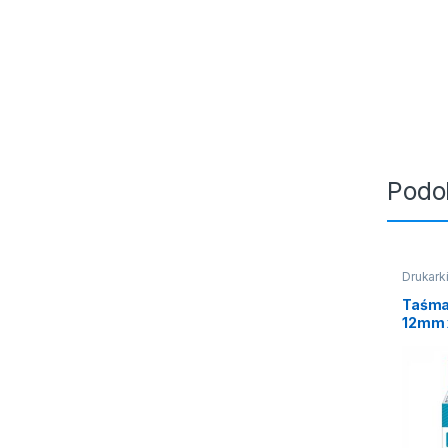
Podo
Drukarki
Taśma
12mm 
przez
nadru