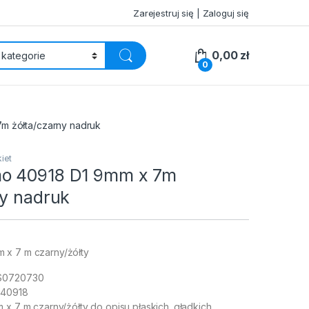
Zarejestruj się | Zaloguj się
0,00
zł
0
m żółta/czarny nadruk
kiet
o 40918 D1 9mm x 7m
ny nadruk
 x 7 m czarny/żółty
 S0720730
 40918
 x 7 m czarny/żółty do opisu płaskich. gładkich.