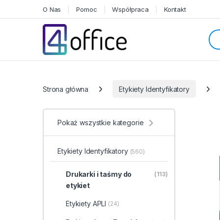
Skip to navigation
Skip to content
O Nas
Pomoc
Współpraca
Kontakt
Sea
Categories
Strona główna
Etykiety Identyfikatory
Pokaż wszystkie kategorie
Etykiety Identyfikatory
(560)
Drukarki i taśmy do
(113)
etykiet
Etykiety APLI
(24)