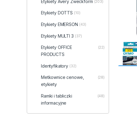
Etykiety Avery Zweckform
(203)
Etykiety DOTTS
(10)
Etykiety EMERSON
(43)
Etykiety MULTI 3
(37)
Etykiety OFFICE
(22)
PRODUCTS
Identyfikatory
(32)
Metkownice cenowe,
(28)
etykiety
Ramki i tabliczki
(48)
informacyjne