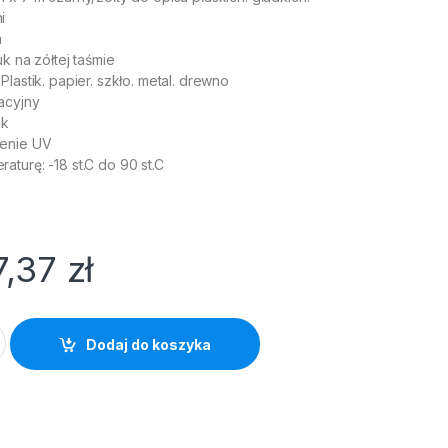
i
m
k na zółtej taśmie
lastik. papier. szkło. metal. drewno
acyjny
ak
enie UV
turę: -18 st.C do 90 st.C
7,37
zł
D1 9mm x 7m żółta/czarny nadruk quantity
Dodaj do koszyka