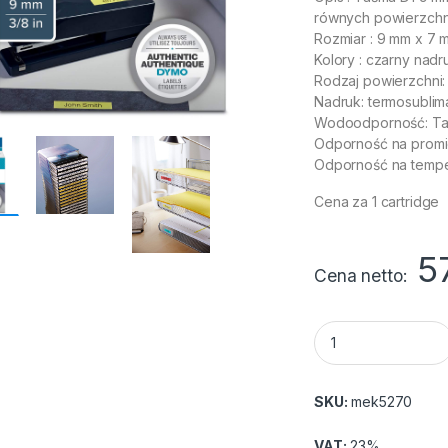
równych powierzchn
Rozmiar : 9 mm x 7 
Kolory : czarny nadru
Rodzaj powierzchni: P
Nadruk: termosublim
Wodoodporność: T
Odporność na promi
Odporność na tempera
Cena za 1 cartridge
5
Cena netto
Taśma Dymo 40918 
SKU:
mek5270
VAT:
23%