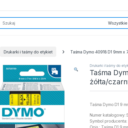
rch for:
Drukarki i taśmy do etykiet
Taśma Dymo 40918 D1 9mm x 7
Drukarki i taśmy do ety
Taśma Dym
żółta/czar
Taśma Dymo D1 9 mm
Numer katalogowy:
Symbol producenta:
Opis : Taśma D1 9 mm