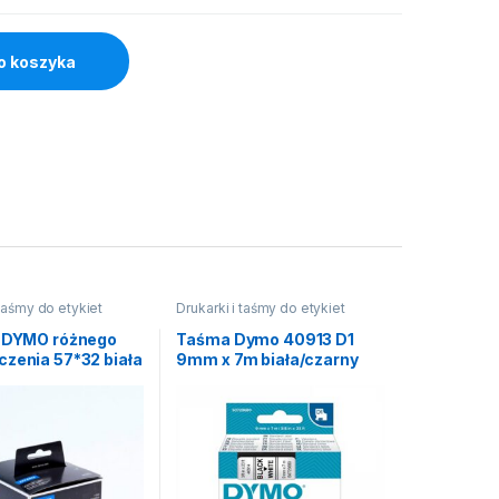
o koszyka
 taśmy do etykiet
Drukarki i taśmy do etykiet
y DYMO różnego
Taśma Dymo 40913 D1
czenia 57*32 biała
9mm x 7m biała/czarny
nadruk