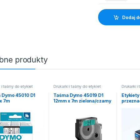
Dodaj d
bne produkty
 i taśmy do etykiet
Drukarki i taśmy do etykiet
Drukarki i
 Dymo 45010 D1
Taśma Dymo 45019 D1
Etykiet
x 7m
12mm x 7m zielona/czarny
przezna
roczysta/czarny
nadruk
k