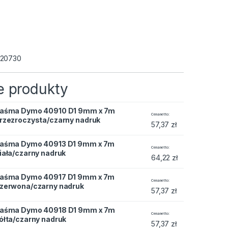
20730
 produkty
aśma Dymo 40910 D1 9mm x 7m
 D1 9mm x 7m przezroczysta/czarny nadruk quantity
Cena netto
rzezroczysta/czarny nadruk
57,37
zł
aśma Dymo 40913 D1 9mm x 7m
 D1 9mm x 7m biała/czarny nadruk quantity
Cena netto
iała/czarny nadruk
64,22
zł
aśma Dymo 40917 D1 9mm x 7m
 D1 9mm x 7m czerwona/czarny nadruk quantity
Cena netto
zerwona/czarny nadruk
57,37
zł
aśma Dymo 40918 D1 9mm x 7m
 D1 9mm x 7m żółta/czarny nadruk quantity
Cena netto
ółta/czarny nadruk
57,37
zł