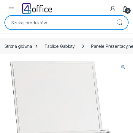
Skip to navigation
Skip to content
0
Szukaj:
Strona główna
Tablice Gabloty
Panele Prezentacyjn