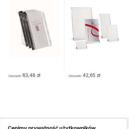
83,48
zł
42,65
zł
Cena netto
Cena netto
Cenimy prywatność użytkowników