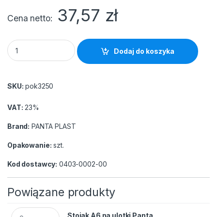
37,57
zł
Cena netto
Stojak A5 na ulotki Panta Plast quantity
Dodaj do koszyka
SKU:
pok3250
VAT:
23%
Brand:
PANTA PLAST
Opakowanie:
szt.
Kod dostawcy:
0403-0002-00
Powiązane produkty
Stojak A6 na ulotki Panta plast quantity
Stojak A6 na ulotki Panta