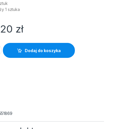
ztuk
ży 1 sztuka
,20
zł
kowy niebieski 1szt quantity
Dodaj do koszyka
551869