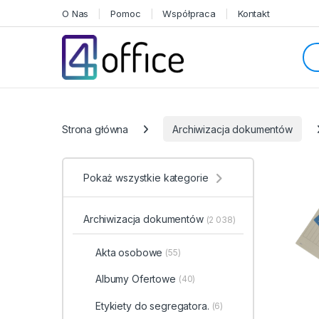
Skip to navigation
Skip to content
O Nas
Pomoc
Współpraca
Kontakt
Sea
Categories
Strona główna
Archiwizacja dokumentów
Pokaż wszystkie kategorie
Archiwizacja dokumentów
(2 038)
Akta osobowe
(55)
Albumy Ofertowe
(40)
Etykiety do segregatora.
(6)