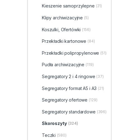
Kieszenie samoprzylepne
(21)
Klipy archiwizacyjne
(5)
Koszulki, Ofertówki
(156)
Przekładki kartonowe
(84)
Przekładki polipropylenowe
(51)
Pudła archiwizacyjne
(119)
Segregatory 2 i 4 ringowe
(37)
Segregatory format A5 i A3
(21)
Segregatory ofertowe
(129)
Segregatory standardowe
(396)
Skoroszyty
(324)
Teczki
(580)