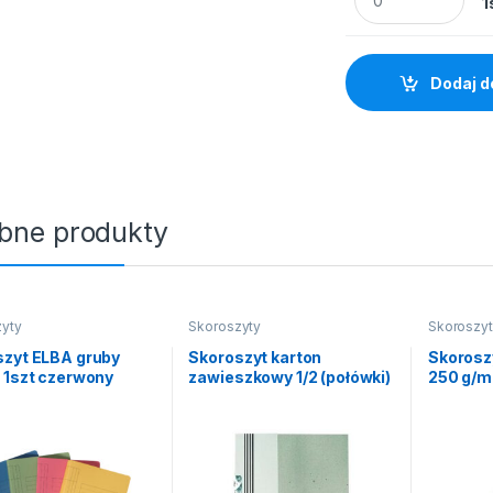
1
Dodaj d
bne produkty
yty
Skoroszyty
Skoroszy
szyt ELBA gruby
Skoroszyt karton
Skoroszy
 1szt czerwony
zawieszkowy 1/2 (połówki)
250 g/m
50szt haki metalowe
szt.
300g