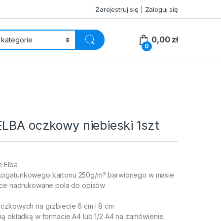
Zarejestruj się | Zaloguj się
0,00
zł
0
ELBA oczkowy niebieski 1szt
 Elba
kogatunkowego kartonu 250g/m? barwionego w masie
adce nadrukowane pola do opisów
czkowych na grzbiecie 6 cm i 8 cm
ią okładką w formacie A4 lub 1/2 A4 na zamówienie