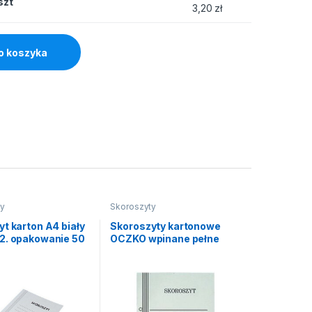
szt
3,20
zł
o koszyka
ty
Skoroszyty
t karton A4 biały
Skoroszyty kartonowe
2. opakowanie 50
OCZKO wpinane pełne
białe 50szt 350g