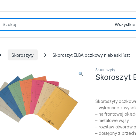
rch for:
Skoroszyty
Skoroszyt ELBA oczkowy niebieski 1szt
Skoroszyty
Skoroszyt 
Skoroszyty oczkowe
– wykonane z wyso
– na frontowej okł
– metalowe wąsy
– rozstaw otworów o
– dostępny z przedn