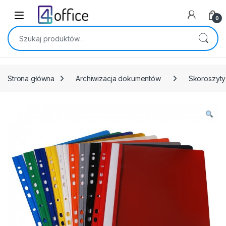
Skip to navigation
Skip to content
0
Szukaj:
Strona główna
Archiwizacja dokumentów
Skoroszyty