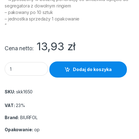
segregatora z dowolnym ringiem
– pakowany po 10 sztuk
– jednostka sprzedaży 1 opakowanie
”
13,93
zł
Cena netto
Skoroszyt BIURFOL zawieszany A4 twardy (10szt) ciemno ziel
Dodaj do koszyka
SKU:
skk1650
VAT:
23%
Brand:
BIURFOL
Opakowanie:
op