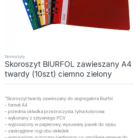
Skoroszyty
Skoroszyt BIURFOL zawieszany A4
twardy (10szt) ciemno zielony
”Skoroszyt twardy zawieszany do segregatora Biurfol
– format A4
– przednia okładka przezroczysta. tylna kolorowa
– wykonany z sztywnego PCV
– wyposażony w papierowy. wysuwany pasek do opisu
– zaokrąglone rogi obu okładek
– wyposażony w boczną perforację. co umożliwia wpięcie do