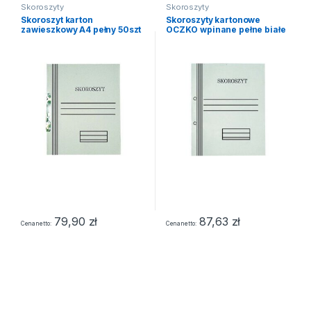
Skoroszyty
Skoroszyty
Skoroszyt karton
Skoroszyty kartonowe
zawieszkowy A4 pełny 50szt
OCZKO wpinane pełne białe
haki metalowe 300g
50szt 350g
79,90
zł
87,63
zł
Cena netto
Cena netto