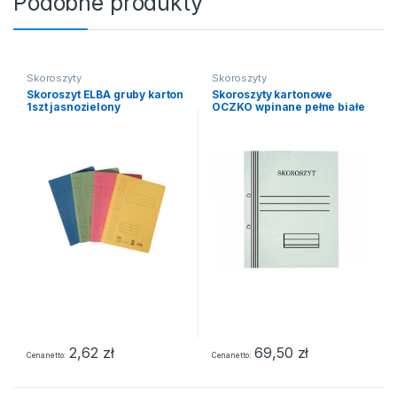
Podobne produkty
Skoroszyty
Skoroszyty
Skoroszyt ELBA gruby karton
Skoroszyty kartonowe
1szt jasnozielony
OCZKO wpinane pełne białe
50szt 250g
2,62
zł
69,50
zł
Cena netto
Cena netto