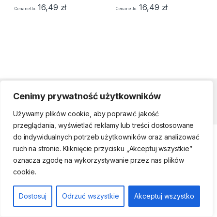
16,49
zł
16,49
zł
Cena netto
Cena netto
Cenimy prywatność użytkowników
Strefa klienta
Używamy plików cookie, aby poprawić jakość
przeglądania, wyświetlać reklamy lub treści dostosowane
do indywidualnych potrzeb użytkowników oraz analizować
ruch na stronie. Kliknięcie przycisku „Akceptuj wszystkie”
oznacza zgodę na wykorzystywanie przez nas plików
cookie.
Telefon kontaktowy
(22) 761-17-50, 509
Dostosuj
Odrzuć wszystkie
Akceptuj wszystko
474 442