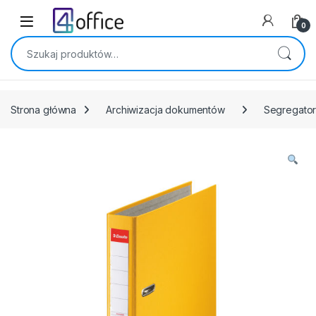
Skip to navigation
Skip to content
0
Szukaj:
Strona główna
Archiwizacja dokumentów
Segregato