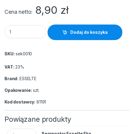
8,90
zł
Cena netto
Segregator Esselte Eko A4/50 żółty quantity
Dodaj do koszyka
SKU:
sek0010
VAT:
23%
Brand:
ESSELTE
Opakowanie:
szt.
Kod dostawcy:
81191
Powiązane produkty
Segregator Esselte Eko A4/50 żółty quantity
Segregator Esselte Eko