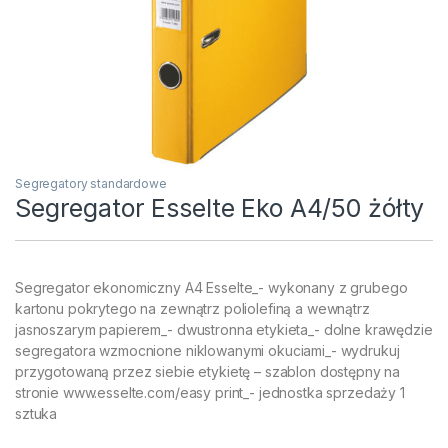
Segregatory standardowe
Segregator Esselte Eko A4/50 żółty
Segregator ekonomiczny A4 Esselte_- wykonany z grubego
kartonu pokrytego na zewnątrz poliolefiną a wewnątrz
jasnoszarym papierem_- dwustronna etykieta_- dolne krawędzie
segregatora wzmocnione niklowanymi okuciami_- wydrukuj
przygotowaną przez siebie etykietę – szablon dostępny na
stronie www.esselte.com/easy print_- jednostka sprzedaży 1
sztuka