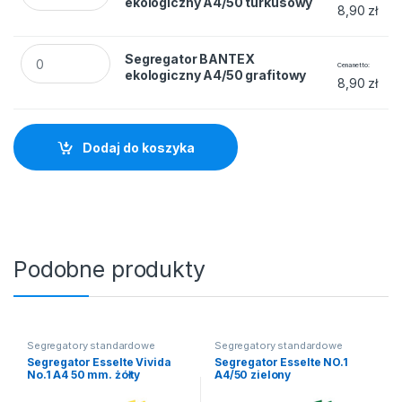
ekologiczny A4/50 turkusowy
8,90
zł
Segregator BANTEX ekologiczny A4/50 grafitowy quantity
Segregator BANTEX
Cena netto
ekologiczny A4/50 grafitowy
8,90
zł
Dodaj do koszyka
Podobne produkty
Segregatory standardowe
Segregatory standardowe
Segregator Esselte Vivida
Segregator Esselte NO.1
No.1 A4 50 mm. żółty
A4/50 zielony