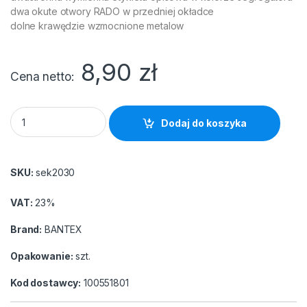
dwa okute otwory RADO w przedniej okładce
dolne krawędzie wzmocnione metalow
8,90
zł
Cena netto
Segregator Bantex Eko A4/50 czarny quantity
Dodaj do koszyka
SKU:
sek2030
VAT:
23%
Brand:
BANTEX
Opakowanie:
szt.
Kod dostawcy:
100551801