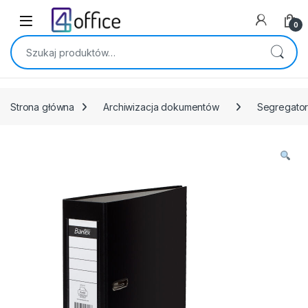
Skip to navigation
Skip to content
0
Szukaj:
Strona główna
Archiwizacja dokumentów
Segregato