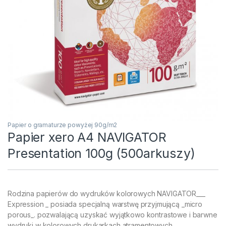
Papier o gramaturze powyżej 90g/m2
Papier xero A4 NAVIGATOR
Presentation 100g (500arkuszy)
Rodzina papierów do wydruków kolorowych NAVIGATOR___
Expression _ posiada specjalną warstwę przyjmującą _micro
porous_. pozwalającą uzyskać wyjątkowo kontrastowe i barwne
wydruki w kolorowych drukarkach atramentowych___