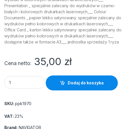
Presentation _ specjalnie zalecany do wydruków w czarno-
białych i kolorowych drukarkach laserowych___ Colour
Documents _ papier lekko satynowany. specjalnie zalecany do
wydruków pełno kolorowych w drukarkach laserowych___
Office Card _ karton lekko satynowany. specjalnie zalecany do
wydruków pełno kolorowych w drukarkach laserowych___
dostępne także w formacie A3___ jednostka sprzedaży 1 ryza
35,00
zł
Cena netto
Papier xero A4 NAVIGATOR Presentation 100g (500arkuszy) q
Dodaj do koszyka
SKU:
ppk1970
VAT:
23%
Brand:
NAVIGATOR