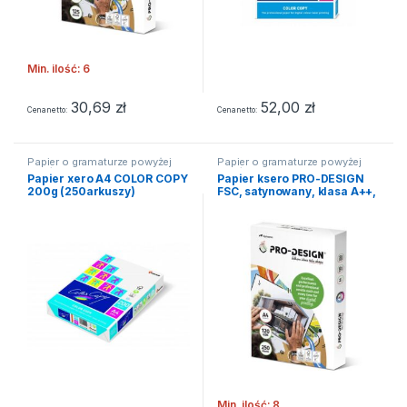
Min. ilość: 6
30,69
zł
52,00
zł
Cena netto
Cena netto
Papier o gramaturze powyżej
Papier o gramaturze powyżej
90g/m2
90g/m2
Papier xero A4 COLOR COPY
Papier ksero PRO-DESIGN
200g (250arkuszy)
FSC, satynowany, klasa A++,
A4, 168CIE, 120gsm, 250
ark.
Min. ilość: 8