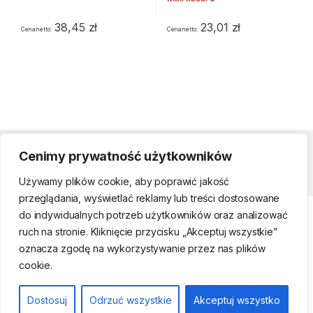
38,45
zł
23,01
zł
Cena netto
Cena netto
Cenimy prywatność użytkowników
Strefa klienta
Używamy plików cookie, aby poprawić jakość
przeglądania, wyświetlać reklamy lub treści dostosowane
do indywidualnych potrzeb użytkowników oraz analizować
ruch na stronie. Kliknięcie przycisku „Akceptuj wszystkie”
oznacza zgodę na wykorzystywanie przez nas plików
cookie.
Telefon kontaktowy
(22) 761-17-50, 509
Dostosuj
Odrzuć wszystkie
Akceptuj wszystko
474 442