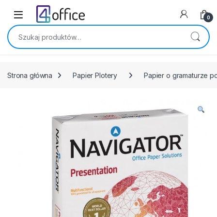
Skip to navigation
Skip to content
0
Szukaj:
Strona główna
Papier Plotery
Papier o gramaturze 