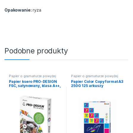
Opakowanie:
ryza
Podobne produkty
Papier o gramaturze powyżej
Papier o gramaturze powyżej
90g/m2
90g/m2
Papier ksero PRO-DESIGN
Papier Color Copy format A3
FSC, satynowany, klasa A++,
250G 125 arkuszy
A4, 168CIE, 300gsm, 125 ark.