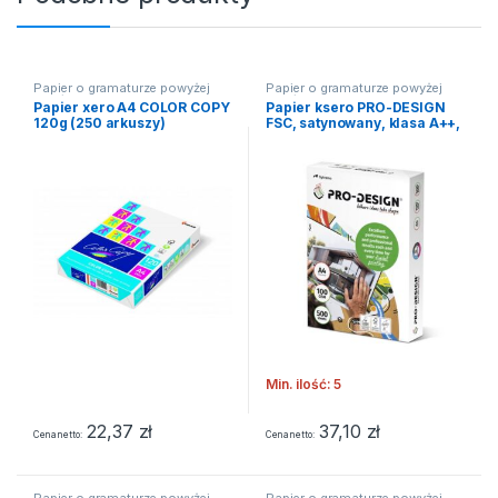
Papier o gramaturze powyżej
Papier o gramaturze powyżej
90g/m2
90g/m2
Papier xero A4 COLOR COPY
Papier ksero PRO-DESIGN
120g (250 arkuszy)
FSC, satynowany, klasa A++,
A4, 168CIE, 100gsm, 500
ark.
Min. ilość: 5
22,37
zł
37,10
zł
Cena netto
Cena netto