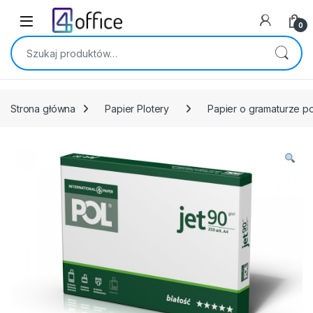
Skip to navigation
Skip to content
0
Szukaj:
Strona główna
Papier Plotery
Papier o gramaturze 