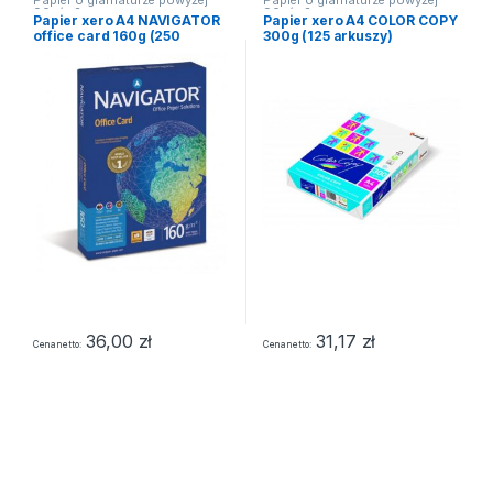
Papier o gramaturze powyżej
Papier o gramaturze powyżej
90g/m2
90g/m2
Papier xero A4 NAVIGATOR
Papier xero A4 COLOR COPY
office card 160g (250
300g (125 arkuszy)
arkuszy)
36,00
zł
31,17
zł
Cena netto
Cena netto