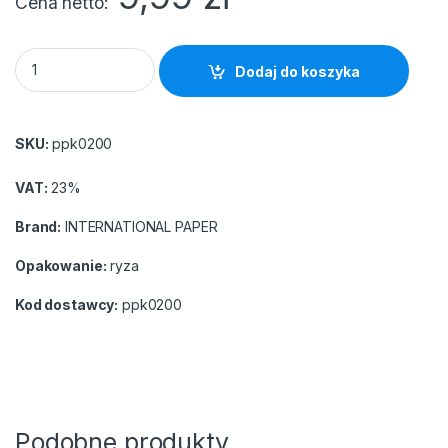
Cena netto
Papier xero A4 POLJET KLASA "A" (250 arkuszy !!!) grubszy 9
Dodaj do koszyka
SKU:
ppk0200
VAT:
23%
Brand:
INTERNATIONAL PAPER
Opakowanie:
ryza
Kod dostawcy:
ppk0200
Podobne produkty