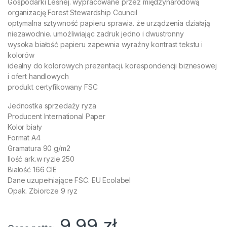
Gospodarki Leśnej. wypracowane przez międzynarodową
organizację Forest Stewardship Council
optymalna sztywność papieru sprawia. że urządzenia działają
niezawodnie. umożliwiając zadruk jedno i dwustronny
wysoka białość papieru zapewnia wyraźny kontrast tekstu i
kolorów
idealny do kolorowych prezentacji. korespondencji biznesowej
i ofert handlowych
produkt certyfikowany FSC
Jednostka sprzedaży ryza
Producent International Paper
Kolor biały
Format A4
Gramatura 90 g/m2
Ilość ark.w ryzie 250
Białość 166 CIE
Dane uzupełniające FSC. EU Ecolabel
Opak. Zbiorcze 9 ryz
9,99
zł