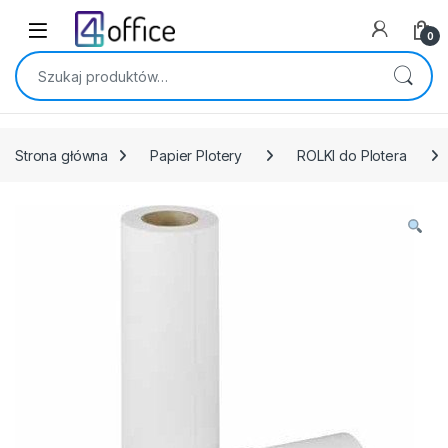
Skip to navigation
Skip to content
0
Szukaj:
Strona główna
Papier Plotery
ROLKI do Plotera