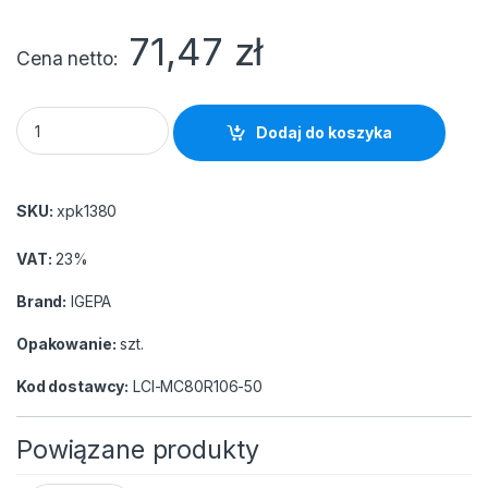
71,47
zł
Cena netto
Papier rolka do plotera 1067x50m/80g quantity
Dodaj do koszyka
SKU:
xpk1380
VAT:
23%
Brand:
IGEPA
Opakowanie:
szt.
Kod dostawcy:
LCI-MC80R106-50
Powiązane produkty