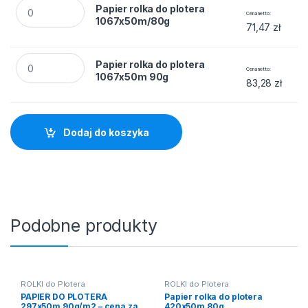
Papier rolka do plotera 1067x50m/80g quantity
Papier rolka do plotera
Cena netto
1067x50m/80g
71,47
zł
Papier rolka do plotera 1067x50m 90g quantity
Papier rolka do plotera
Cena netto
1067x50m 90g
83,28
zł
Dodaj do koszyka
Podobne produkty
ROLKI do Plotera
ROLKI do Plotera
PAPIER DO PLOTERA
Papier rolka do plotera
297x50m 90g/m2 – cena za
420x50m 80g