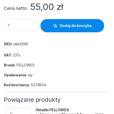
55,00
zł
Cena netto
Okładki FELLOWES nabłyszczane Chromo A4 (100szt) czarne 
Dodaj do koszyka
SKU:
okk2090
VAT:
23%
Brand:
FELLOWES
Opakowanie:
op
Kod dostawcy:
5378504
Powiązane produkty
Okładki FELLOWES nabłyszczane Chromo A4 (100szt) niebies
Okładki FELLOWES
Cena netto