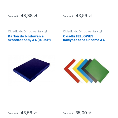
48,88
zł
43,56
zł
Cena netto
Cena netto
Okładki do Bindowania - tył
Okładki do Bindowania - tył
Karton do bindowania
Okładki FELLOWES
skórobodobny A4 (100szt)
nabłyszczane Chromo A4
granatowy
(100szt) białe
43,56
zł
35,00
zł
Cena netto
Cena netto