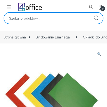
Skip to navigation
Skip to content
0
Szukaj:
Strona główna
Bindowanie Laminacja
Okładki do Bind