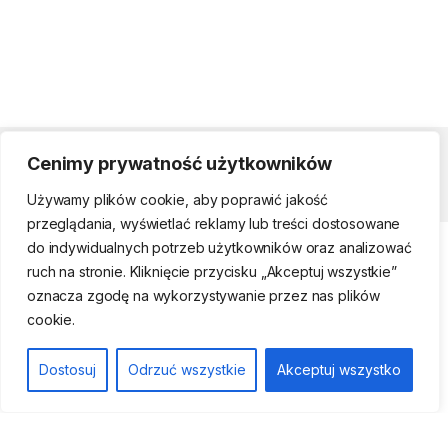
Cenimy prywatność użytkowników
Strefa klienta
Używamy plików cookie, aby poprawić jakość
przeglądania, wyświetlać reklamy lub treści dostosowane
do indywidualnych potrzeb użytkowników oraz analizować
ruch na stronie. Kliknięcie przycisku „Akceptuj wszystkie”
oznacza zgodę na wykorzystywanie przez nas plików
cookie.
Telefon kontaktowy
(22) 761-17-50, 509
Dostosuj
Odrzuć wszystkie
Akceptuj wszystko
474 442