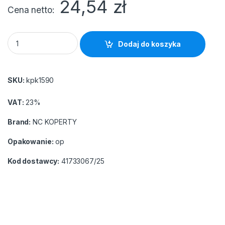
24,54
zł
Cena netto
Koperta B4 HK RBD brązowa(25szt) (odrywany pasek. rozszerz
Dodaj do koszyka
SKU:
kpk1590
VAT:
23%
Brand:
NC KOPERTY
Opakowanie:
op
Kod dostawcy:
41733067/25