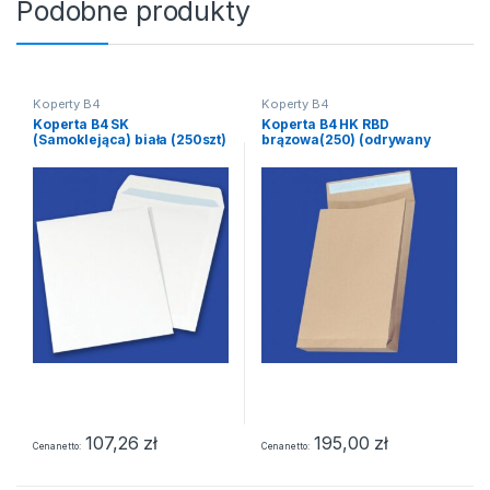
Podobne produkty
Koperty B4
Koperty B4
Koperta B4 SK
Koperta B4 HK RBD
(Samoklejąca) biała (250szt)
brązowa(250) (odrywany
pasek. rozszerzany bok)
107,26
zł
195,00
zł
Cena netto
Cena netto