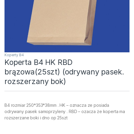
Koperty B4
Koperta B4 HK RBD
brązowa(25szt) (odrywany pasek.
rozszerzany bok)
B4 rozmiar 250*353*38mm . HK – oznacza ze posiada
odrywany pasek samoprzyleny . RBD – ozacza że koperta ma
rozszerzane boki i dno op 25szt