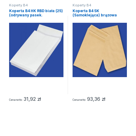
Koperty B4
Koperty B4
Koperta B4 HK RBD biała (25)
Koperta B4 SK
(odrywany pasek.
(Samoklejąca) brązowa
rozszerzany bok)
(250szt)
31,92
zł
93,36
zł
Cena netto
Cena netto