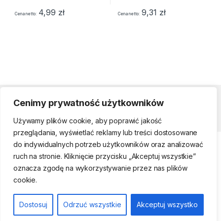
4,99
zł
9,31
zł
Cena netto
Cena netto
Cenimy prywatność użytkowników
Strefa klienta
Używamy plików cookie, aby poprawić jakość
przeglądania, wyświetlać reklamy lub treści dostosowane
do indywidualnych potrzeb użytkowników oraz analizować
ruch na stronie. Kliknięcie przycisku „Akceptuj wszystkie”
oznacza zgodę na wykorzystywanie przez nas plików
cookie.
Telefon kontaktowy
(22) 761-17-50, 509
Dostosuj
Odrzuć wszystkie
Akceptuj wszystko
474 442