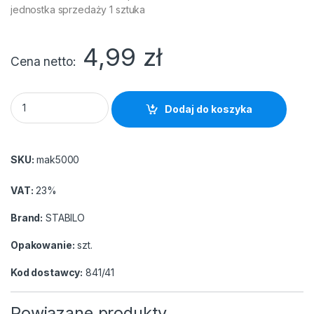
jednostka sprzedaży 1 sztuka
4,99
zł
Cena netto
Foliopis Stabilo OHP 841/41 "S" niebieski quantity
Dodaj do koszyka
SKU:
mak5000
VAT:
23%
Brand:
STABILO
Opakowanie:
szt.
Kod dostawcy:
841/41
Powiązane produkty