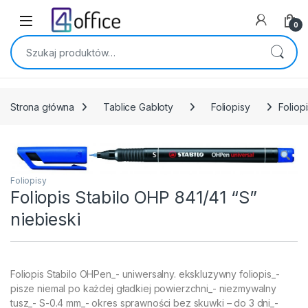
Skip to navigation
Skip to content
0
Szukaj:
Strona główna
Tablice Gabloty
Foliopisy
Foliop
Foliopisy
Foliopis Stabilo OHP 841/41 “S”
niebieski
Foliopis Stabilo OHPen_- uniwersalny. ekskluzywny foliopis_-
pisze niemal po każdej gładkiej powierzchni_- niezmywalny
tusz_- S-0.4 mm_- okres sprawności bez skuwki – do 3 dni_-